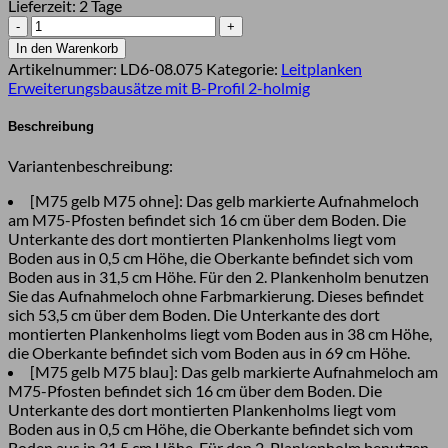
Lieferzeit:
2 Tage
Leitplanken
Verlängerungs-
In den Warenkorb
Bausatz
Artikelnummer:
LD6-08.075
Kategorie:
Leitplanken
M75-
Erweiterungsbausätze mit B-Profil 2-holmig
2SP,
4
Beschreibung
m,
zum
Variantenbeschreibung:
Aufschrauben,
Stahl,
[M75 gelb M75 ohne]: Das gelb markierte Aufnahmeloch
Profil
am M75-Pfosten befindet sich 16 cm über dem Boden. Die
B
Unterkante des dort montierten Plankenholms liegt vom
Menge
Boden aus in 0,5 cm Höhe, die Oberkante befindet sich vom
Boden aus in 31,5 cm Höhe. Für den 2. Plankenholm benutzen
Sie das Aufnahmeloch ohne Farbmarkierung. Dieses befindet
sich 53,5 cm über dem Boden. Die Unterkante des dort
montierten Plankenholms liegt vom Boden aus in 38 cm Höhe,
die Oberkante befindet sich vom Boden aus in 69 cm Höhe.
[M75 gelb M75 blau]: Das gelb markierte Aufnahmeloch am
M75-Pfosten befindet sich 16 cm über dem Boden. Die
Unterkante des dort montierten Plankenholms liegt vom
Boden aus in 0,5 cm Höhe, die Oberkante befindet sich vom
Boden aus in 31,5 cm Höhe. Für den 2. Plankenholm benutzen