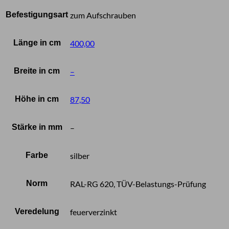
Befestigungsart
zum Aufschrauben
Länge in cm
400,00
Breite in cm
–
Höhe in cm
87,50
Stärke in mm
–
Farbe
silber
Norm
RAL-RG 620, TÜV-Belastungs-Prüfung
Veredelung
feuerverzinkt