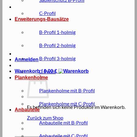
C-Profil
Erweiterungs-Bausätze
B-Profil 1-holmig
B-Profil 2-holmig
B-Profil 3-holmig
Anmelden
Warenkorb /
C-Profil
0,00
€
Plankenholme
Plankenholme mit B-Profil
Plankenholme mit C-Profil
Es befinden sich keine Produkte im Warenkorb.
Anbauteile
Zurück zum Shop
Anbauteile mit B-Profil
Anbauteile mit C-Profil