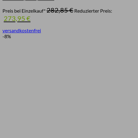
Ursprünglicher
282,85
€
Preis bei Einzelkauf*
Reduzierter Preis:
Preis
Aktueller
273,95
€
war:
Preis
282,85 €
ist:
versandkostenfrei
273,95 €.
-8%