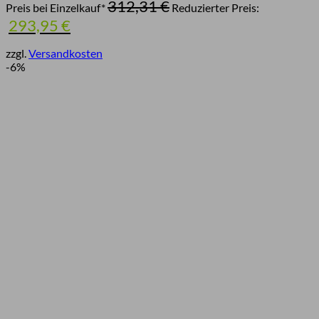
Ursprünglicher
312,31
€
Preis bei Einzelkauf*
Reduzierter Preis:
Preis
Aktueller
293,95
€
war:
Preis
312,31 €
ist:
zzgl.
Versandkosten
293,95 €.
-6%