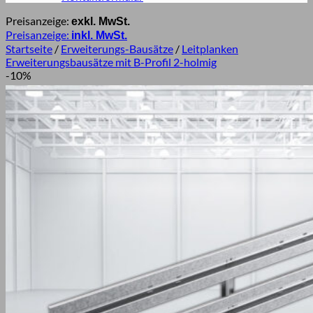
Preisanzeige:
exkl. MwSt.
Preisanzeige:
inkl. MwSt.
Startseite
/
Erweiterungs-Bausätze
/
Leitplanken
Erweiterungsbausätze mit B-Profil 2-holmig
-10%