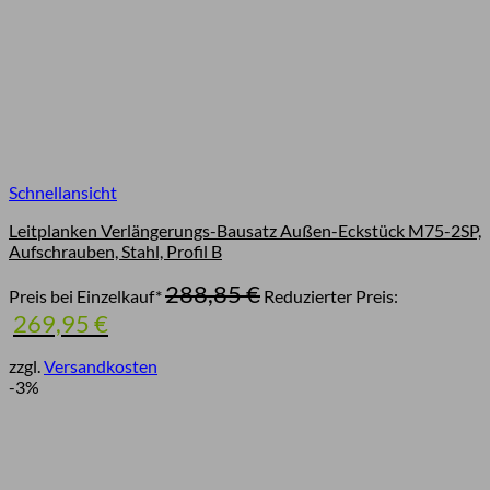
Schnellansicht
Leitplanken Verlängerungs-Bausatz Außen-Eckstück M75-2SP,
Aufschrauben, Stahl, Profil B
Ursprünglicher
288,85
€
Preis bei Einzelkauf*
Reduzierter Preis:
Preis
Aktueller
269,95
€
war:
Preis
288,85 €
ist:
zzgl.
Versandkosten
269,95 €.
-3%