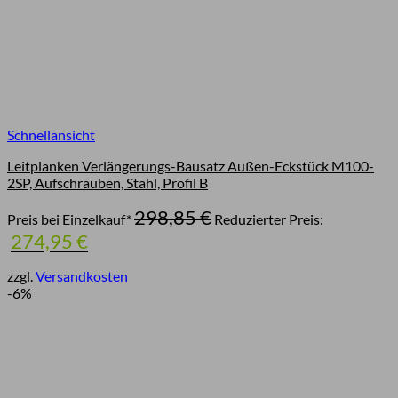
Schnellansicht
Leitplanken Verlängerungs-Bausatz Außen-Eckstück M100-
2SP, Aufschrauben, Stahl, Profil B
Ursprünglicher
298,85
€
Preis bei Einzelkauf*
Reduzierter Preis:
Preis
Aktueller
274,95
€
war:
Preis
298,85 €
ist:
zzgl.
Versandkosten
274,95 €.
-6%