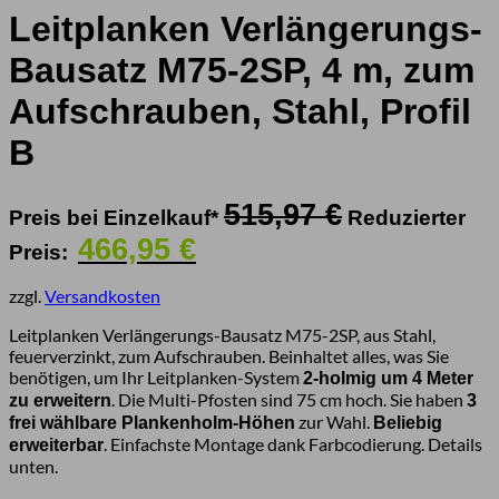
Leitplanken Verlängerungs-
Bausatz M75-2SP, 4 m, zum
Aufschrauben, Stahl, Profil
B
Ursprüngliche
515,97
€
Preis bei Einzelkauf*
Reduzierter
Preis
Aktueller
466,95
€
Preis:
war:
Preis
515,97 €
ist:
zzgl.
Versandkosten
466,95 €.
Leitplanken Verlängerungs-Bausatz M75-2SP, aus Stahl,
feuerverzinkt, zum Aufschrauben. Beinhaltet alles, was Sie
benötigen, um Ihr Leitplanken-System
2-holmig um 4 Meter
. Die Multi-Pfosten sind 75 cm hoch. Sie haben
zu erweitern
3
zur Wahl.
frei wählbare Plankenholm-Höhen
Beliebig
. Einfachste Montage dank Farbcodierung. Details
erweiterbar
unten.