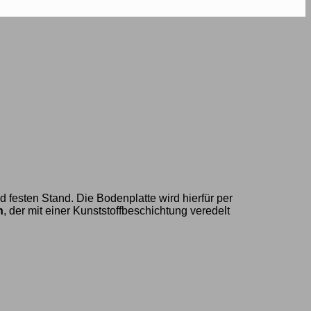
d festen Stand. Die Bodenplatte wird hierfür per
n
, der mit einer Kunststoffbeschichtung veredelt