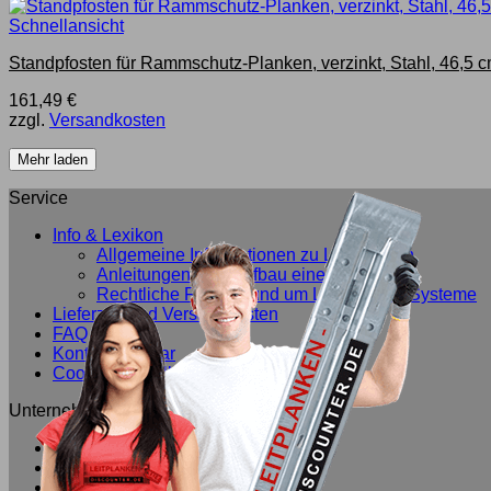
Schnellansicht
Standpfosten für Rammschutz-Planken, verzinkt, Stahl, 46,5 
161,49
€
zzgl.
Versandkosten
Mehr laden
Service
Info & Lexikon
Allgemeine Informationen zu Leitplanken
Anleitungen zum Aufbau einer Leitplanke
Rechtliche Fragen rund um Leitplanken-Systeme
Lieferzeit und Versandkosten
FAQ
Kontaktformular
Cookie-Einstellungen ändern
Unternehmen
Über uns
Referenzen
Zertifizierungen