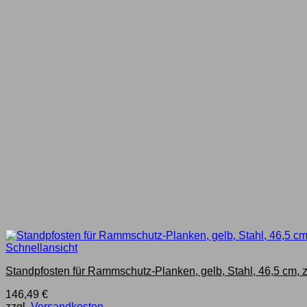
Schnellansicht
Standpfosten für Rammschutz-Planken, gelb, Stahl, 46,5 cm,
146,49
€
zzgl.
Versandkosten