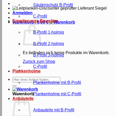
Säulenschutz B-Profil
Anmelden
C-Profil
Erweiterungs-Bausätze
Warenkorb /
0,00
€
B-Profil 1-holmig
B-Profil 2-holmig
Es befinden sich keine Produkte im Warenkorb.
B-Profil 3-holmig
Zurück zum Shop
C-Profil
Plankenholme
Suche
Plankenholme mit B-Profil
nach:
Warenkorb
Plankenholme mit C-Profil
Anbauteile
Anbauteile mit B-Profil