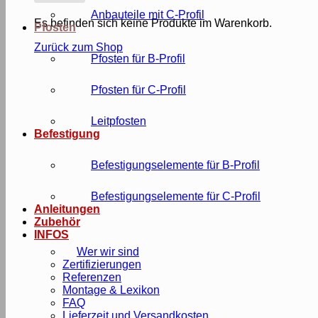
Anbauteile mit C-Profil
Es befinden sich keine Produkte im Warenkorb.
Pfosten
Zurück zum Shop
Pfosten für B-Profil
Pfosten für C-Profil
Leitpfosten
Befestigung
Befestigungselemente für B-Profil
Befestigungselemente für C-Profil
Anleitungen
Zubehör
INFOS
Wer wir sind
Zertifizierungen
Referenzen
Montage & Lexikon
FAQ
Lieferzeit und Versandkosten