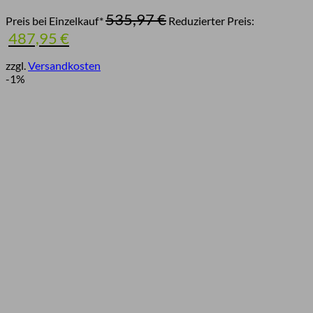
Ursprünglicher
535,97
€
Preis bei Einzelkauf*
Reduzierter Preis:
Preis
Aktueller
487,95
€
war:
Preis
535,97 €
ist:
zzgl.
Versandkosten
487,95 €.
-1%