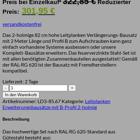
322,85
€
Preis bei Einzelkauf*
Reduzierter
Preis
Aktueller
301,95
€
Preis:
war:
Preis
322,85 €
ist:
versandkostenfrei
301,95 €.
Das 2-holmige 82 cm hohe Leitplanken Verlängerungs-Bausatz
mit 2 Meter Länge und Profil B zum Aufschrauben kann ganz
einfach vorhandene Systeme ausbessern oder unsere
Komplett-Bausätze erweitern. Das feuerverzinkte Stahl-Set ist
mit allen benötigten Zusammenbauteilen ausgestattet! Gemäß
der RAL-RG 620 ist der Bausatz mit Fremdherstellern
kompatibel.
Lieferzeit:
2 Tage
Leitplanken-
Ergänzungs-
In den Warenkorb
Bausatz,
Artikelnummer:
LD3-85.67
Kategorie:
Leitplanken
Sigma-
Erweiterungsbausätze mit B-Profil 2-holmig
75,
2SP,
Beschreibung
200
cm,
Das hochwertige Set nach RAL-RG 620-Standard aus
aufdübeln,
Gütestahl besteht aus: