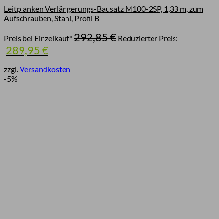
Leitplanken Verlängerungs-Bausatz M100-2SP, 1,33 m, zum
Aufschrauben, Stahl, Profil B
Ursprünglicher
292,85
€
Preis bei Einzelkauf*
Reduzierter Preis:
Preis
Aktueller
289,95
€
war:
Preis
292,85 €
ist:
zzgl.
Versandkosten
289,95 €.
-5%