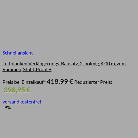
Schnellansicht
Leitplanken Verlängerungs-Bausatz, 2-holmig, 4,00 m, zum
Rammen, Stahl, Profil B
Ursprünglicher
418,99
€
Preis bei Einzelkauf*
Reduzierter Preis:
Preis
Aktueller
398,95
€
war:
Preis
418,99 €
ist:
versandkostenfrei
398,95 €.
-9%