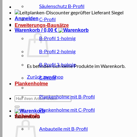
Säulenschutz B-Profil
Anmelden
C-Profil
Erweiterungs-Bausätze
Warenkorb /
0,00
€
B-Profil 1-holmig
B-Profil 2-holmig
B-Profil 3-holmig
Es befinden sich keine Produkte im Warenkorb.
Zurück zum Shop
C-Profil
Plankenholme
Plankenholme mit B-Profil
Suche
nach:
Plankenholme mit C-Profil
Anbauteile
Warenkorb
Anbauteile mit B-Profil