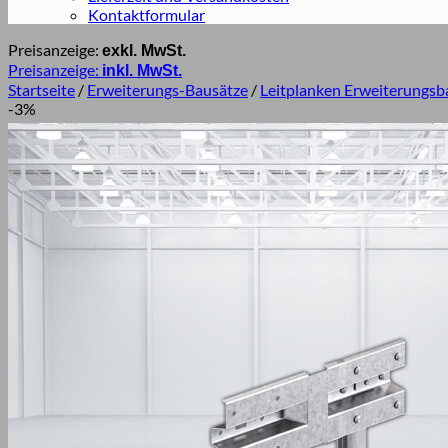
Kontaktformular
Preisanzeige:
exkl. MwSt.
Preisanzeige:
inkl. MwSt.
Startseite
/
Erweiterungs-Bausätze
/
Leitplanken Erweiterungsba
-3%