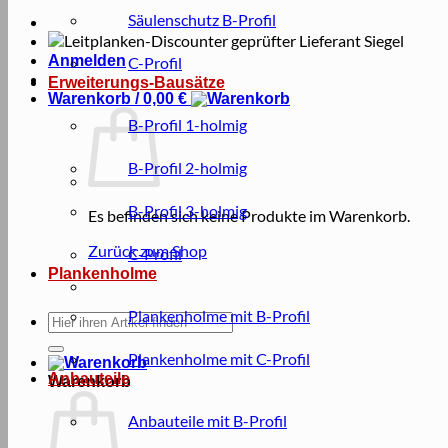
Säulenschutz B-Profil
Anmelden
C-Profil
Erweiterungs-Bausätze
Warenkorb /
0,00
€
B-Profil 1-holmig
B-Profil 2-holmig
B-Profil 3-holmig
Es befinden sich keine Produkte im Warenkorb.
Zurück zum Shop
C-Profil
Plankenholme
Plankenholme mit B-Profil
Suche
nach:
Plankenholme mit C-Profil
Anbauteile
Warenkorb
Anbauteile mit B-Profil