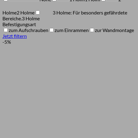
Holme
2 Holme
3 Holme: Für besonders gefährdete
Bereiche.
3 Holme
Befestigungsart
zum Aufschrauben
zum Einrammen
zur Wandmontage
Jetzt filtern
-5%