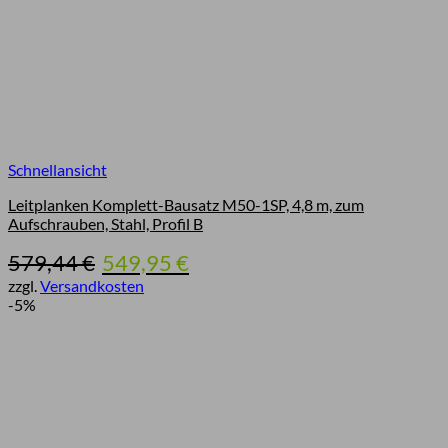
Schnellansicht
Leitplanken Komplett-Bausatz M50-1SP, 4,8 m, zum
Aufschrauben, Stahl, Profil B
Ursprünglicher
Aktueller
579,44
€
549,95
€
Preis
Preis
zzgl.
Versandkosten
war:
ist:
-5%
579,44 €
549,95 €.