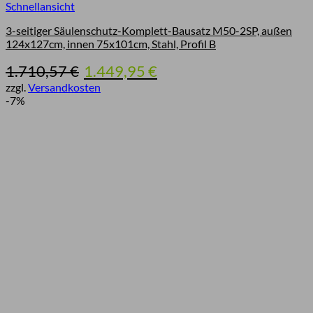
Schnellansicht
3-seitiger Säulenschutz-Komplett-Bausatz M50-2SP, außen
124x127cm, innen 75x101cm, Stahl, Profil B
Ursprünglicher
Aktueller
1.710,57
€
1.449,95
€
Preis
Preis
zzgl.
Versandkosten
war:
ist:
-7%
1.710,57 €
1.449,95 €.