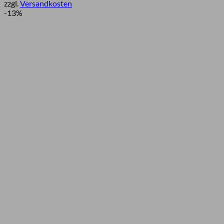
zzgl.
Versandkosten
war:
ist:
-13%
338,39 €
319,95 €.