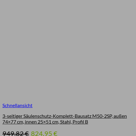
Schnellansicht
3-seitiger Säulenschutz-Komplett-Bausatz M50-2SP, außen
74×77 cm, innen 25×51 cm, Stahl, Profil B
Ursprünglicher
Aktueller
949,82
€
824,95
€