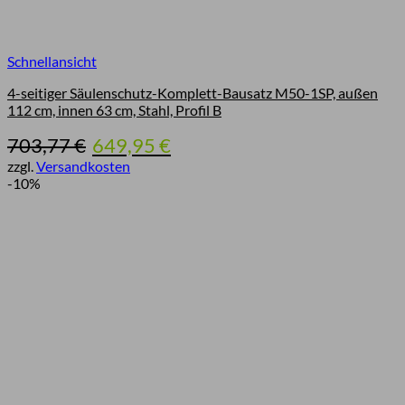
Schnellansicht
4-seitiger Säulenschutz-Komplett-Bausatz M50-1SP, außen
112 cm, innen 63 cm, Stahl, Profil B
Ursprünglicher
Aktueller
703,77
€
649,95
€
Preis
Preis
zzgl.
Versandkosten
war:
ist:
-10%
703,77 €
649,95 €.