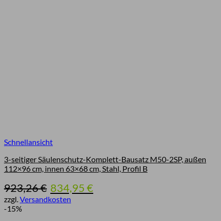
Schnellansicht
3-seitiger Säulenschutz-Komplett-Bausatz M50-2SP, außen
112×96 cm, innen 63×68 cm, Stahl, Profil B
Ursprünglicher
Aktueller
923,26
€
834,95
€
Preis
Preis
zzgl.
Versandkosten
war:
ist:
-15%
923,26 €
834,95 €.