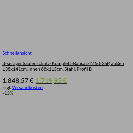
Schnellansicht
3-seitiger Säulenschutz-Komplett-Bausatz M50-2SP, außen
138x141cm, innen 88x115cm, Stahl, Profil B
Ursprünglicher
Aktueller
1.848,57
€
1.719,95
€
Preis
Preis
zzgl.
Versandkosten
war:
ist:
-13%
1.848,57 €
1.719,95 €.