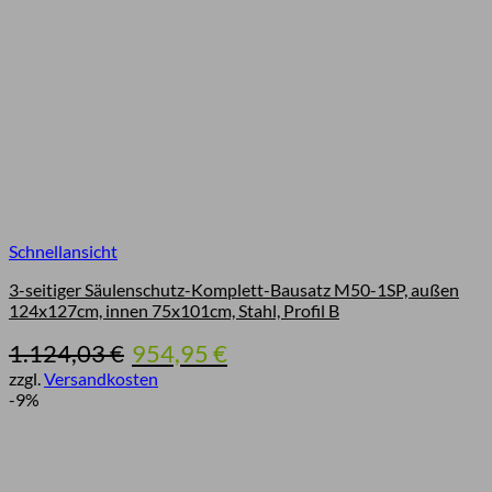
Schnellansicht
3-seitiger Säulenschutz-Komplett-Bausatz M50-1SP, außen
124x127cm, innen 75x101cm, Stahl, Profil B
Ursprünglicher
Aktueller
1.124,03
€
954,95
€
Preis
Preis
zzgl.
Versandkosten
war:
ist:
-9%
1.124,03 €
954,95 €.