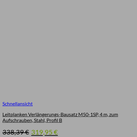
Schnellansicht
Leitplanken Verlängerungs-Bausatz M50-1SP, 4 m, zum
Aufschrauben, Stahl, Profil B
Ursprünglicher
Aktueller
338,39
€
319,95
€
Preis
Preis