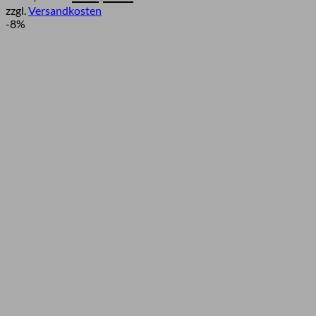
Preis
Preis
zzgl.
Versandkosten
war:
ist:
-8%
949,82 €
824,95 €.