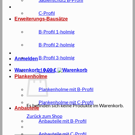
C-Profil
Erweiterungs-Bausätze
B-Profil 1-holmig
B-Profil 2-holmig
B-Profil 3-holmig
Anmelden
Warenkorb /
C-Profil
0,00
€
Plankenholme
Plankenholme mit B-Profil
Plankenholme mit C-Profil
Es befinden sich keine Produkte im Warenkorb.
Anbauteile
Zurück zum Shop
Anbauteile mit B-Profil
Anbauteile mit C-Profil