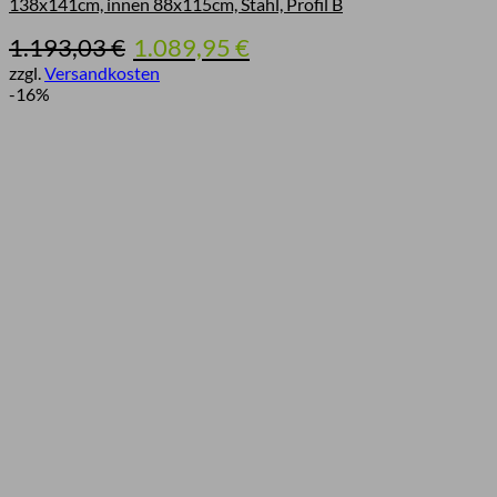
138x141cm, innen 88x115cm, Stahl, Profil B
Ursprünglicher
Aktueller
1.193,03
€
1.089,95
€
Preis
Preis
zzgl.
Versandkosten
war:
ist:
-16%
1.193,03 €
1.089,95 €.