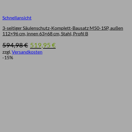
Schnellansicht
3-seitiger Säulenschutz-Komplett-Bausatz M50-1SP, außen
112×96 cm, innen 63×68 cm, Stahl, Profil B
Ursprünglicher
Aktueller
594,98
€
519,95
€
Preis
Preis
zzgl.
Versandkosten
war:
ist:
-15%
594,98 €
519,95 €.