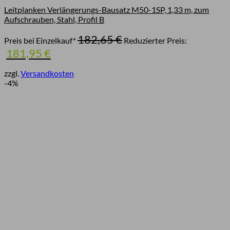
Leitplanken Verlängerungs-Bausatz M50-1SP, 1,33 m, zum
Aufschrauben, Stahl, Profil B
Ursprünglicher
182,65
€
Preis bei Einzelkauf*
Reduzierter Preis:
Preis
Aktueller
181,95
€
war:
Preis
182,65 €
ist:
zzgl.
Versandkosten
181,95 €.
-4%