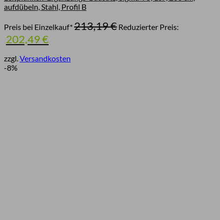
aufdübeln, Stahl, Profil B
Ursprünglicher
213,19
€
Preis bei Einzelkauf*
Reduzierter Preis:
Preis
Aktueller
202,49
€
war:
Preis
213,19 €
ist:
zzgl.
Versandkosten
202,49 €.
-8%