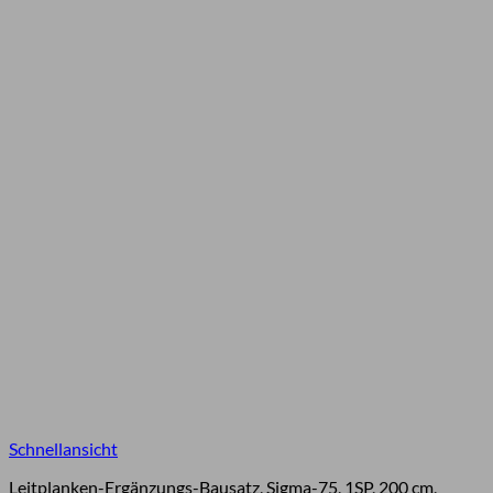
Schnellansicht
Leitplanken-Ergänzungs-Bausatz, Sigma-75, 1SP, 200 cm,