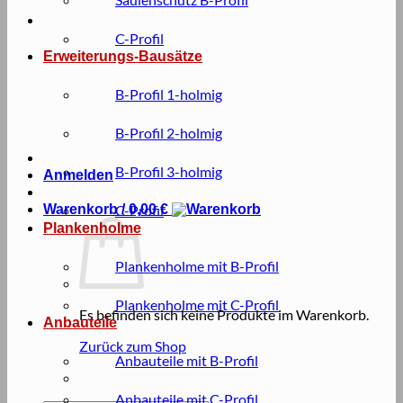
C-Profil
Erweiterungs-Bausätze
B-Profil 1-holmig
B-Profil 2-holmig
B-Profil 3-holmig
Anmelden
Warenkorb /
C-Profil
0,00
€
Plankenholme
Plankenholme mit B-Profil
Plankenholme mit C-Profil
Es befinden sich keine Produkte im Warenkorb.
Anbauteile
Zurück zum Shop
Anbauteile mit B-Profil
Anbauteile mit C-Profil