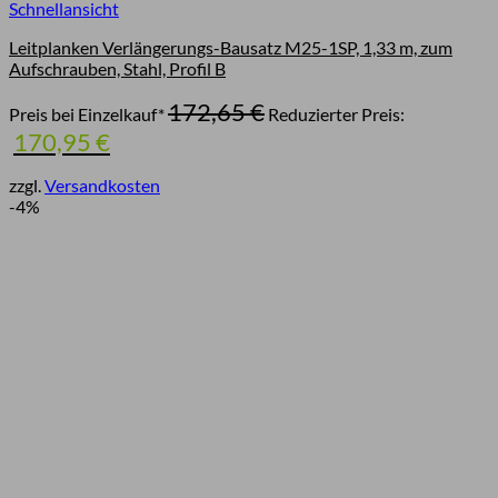
Schnellansicht
Leitplanken Verlängerungs-Bausatz M25-1SP, 1,33 m, zum
Aufschrauben, Stahl, Profil B
Ursprünglicher
172,65
€
Preis bei Einzelkauf*
Reduzierter Preis:
Preis
Aktueller
170,95
€
war:
Preis
172,65 €
ist:
zzgl.
Versandkosten
170,95 €.
-4%