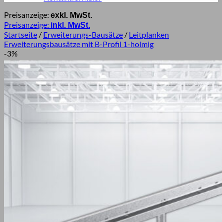
Preisanzeige:
exkl. MwSt.
Preisanzeige:
inkl. MwSt.
Startseite
/
Erweiterungs-Bausätze
/
Leitplanken
Erweiterungsbausätze mit B-Profil 1-holmig
-3%