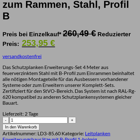
zum Rammen, Stahl, Profil
B
Ursprüngliche
260,49
€
Preis bei Einzelkauf*
Reduzierter
Preis
Aktueller
253,95
€
Preis:
war:
Preis
260,49 €
ist:
versandkostenfrei
253,95 €.
Das Schutzplanken Erweiterungs-Set 4 Meter aus
feuerverzinktem Stahl mit B-Profil zum Einrammen beinhaltet
alle nötigen Montageteile für das Ausbessern vorhandener
Systeme oder zum Erweitern unserer Komplett-Sets.
Zertifiziert für den StVO-Bereich. Das System ist nach RAL-Rg-
620 kompatibel zu anderen Schutzplankensystemen gleicher
Bauart.
Lieferzeit:
2 Tage
Leitplanken
Verlängerungs-
In den Warenkorb
Bausatz
Artikelnummer:
LD3-85.60
Kategorie:
Leitplanken
4
Erweiterungsbausätze mit B-Profil 1-holmig