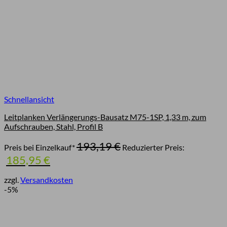
Schnellansicht
Leitplanken Verlängerungs-Bausatz M75-1SP, 1,33 m, zum
Aufschrauben, Stahl, Profil B
Ursprünglicher
193,19
€
Preis bei Einzelkauf*
Reduzierter Preis:
Preis
Aktueller
185,95
€
war:
Preis
193,19 €
ist:
zzgl.
Versandkosten
185,95 €.
-5%