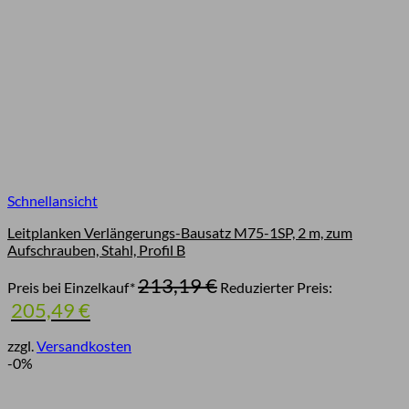
Schnellansicht
Leitplanken Verlängerungs-Bausatz M75-1SP, 2 m, zum
Aufschrauben, Stahl, Profil B
Ursprünglicher
213,19
€
Preis bei Einzelkauf*
Reduzierter Preis:
Preis
Aktueller
205,49
€
war:
Preis
213,19 €
ist:
zzgl.
Versandkosten
205,49 €.
-0%