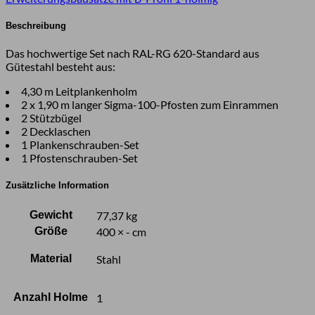
Meter
Länge,
Beschreibung
zum
Rammen,
Das hochwertige Set nach RAL-RG 620-Standard aus
Stahl,
Gütestahl besteht aus:
Profil
B
4,30 m Leitplankenholm
Menge
2 x 1,90 m langer Sigma-100-Pfosten zum Einrammen
2 Stützbügel
2 Decklaschen
1 Plankenschrauben-Set
1 Pfostenschrauben-Set
Zusätzliche Information
Gewicht
77,37 kg
Größe
400 × - cm
Material
Stahl
Anzahl Holme
1