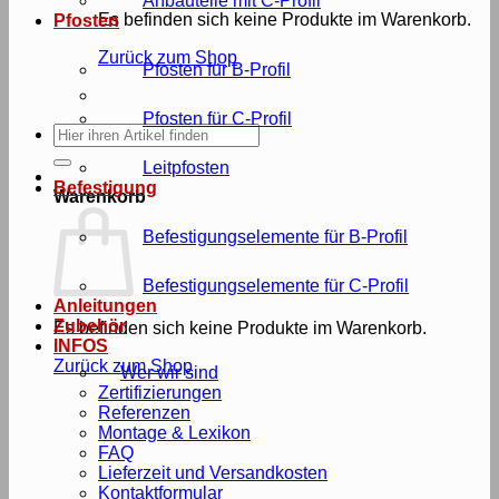
Anbauteile mit C-Profil
Es befinden sich keine Produkte im Warenkorb.
Pfosten
Zurück zum Shop
Pfosten für B-Profil
Pfosten für C-Profil
Suche
nach:
Leitpfosten
Befestigung
Warenkorb
Befestigungselemente für B-Profil
Befestigungselemente für C-Profil
Anleitungen
Zubehör
Es befinden sich keine Produkte im Warenkorb.
INFOS
Zurück zum Shop
Wer wir sind
Zertifizierungen
Referenzen
Montage & Lexikon
FAQ
Lieferzeit und Versandkosten
Kontaktformular