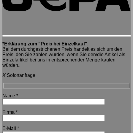
*Erklärung zum "Preis bei Einzelkauf"
:
Bei dem durchgestrichenen Preis handelt es sich um den
Preis, den Sie zahlen würden, wenn Sie den/die Artikel als
Einzelartikel bei uns in entsprechender Menge kaufen
würden..
X
Sofortanfrage
Name
*
Firma
*
E-Mail
*