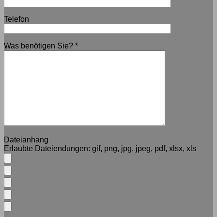
Telefon
Was benötigen Sie?
*
Dateianhang
Erlaubte Dateiendungen:
gif, png, jpg, jpeg, pdf, xlsx, xls