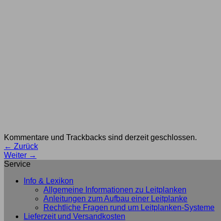
Kommentare und Trackbacks sind derzeit geschlossen.
←
Zurück
Weiter
→
Service
Info & Lexikon
Allgemeine Informationen zu Leitplanken
Anleitungen zum Aufbau einer Leitplanke
Rechtliche Fragen rund um Leitplanken-Systeme
Lieferzeit und Versandkosten