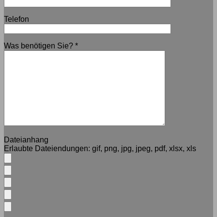
Telefon
Was benötigen Sie?
*
Dateianhang
Erlaubte Dateiendungen:
gif, png, jpg, jpeg, pdf, xlsx, xls