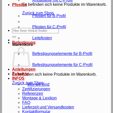
Anbauteile mit C-Profil
Es befinden sich keine Produkte im Warenkorb.
Pfosten
Zurück zum Shop
Pfosten für B-Profil
Pfosten für C-Profil
Suche
nach:
Leitpfosten
Befestigung
Warenkorb
Befestigungselemente für B-Profil
Befestigungselemente für C-Profil
Anleitungen
Zubehör
Es befinden sich keine Produkte im Warenkorb.
INFOS
Zurück zum Shop
Wer wir sind
Zertifizierungen
Referenzen
Montage & Lexikon
FAQ
Lieferzeit und Versandkosten
Kontaktformular