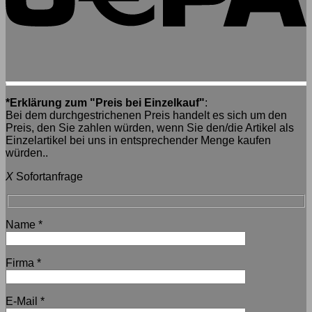
*Erklärung zum "Preis bei Einzelkauf"
:
Bei dem durchgestrichenen Preis handelt es sich um den
Preis, den Sie zahlen würden, wenn Sie den/die Artikel als
Einzelartikel bei uns in entsprechender Menge kaufen
würden..
X
Sofortanfrage
Name
*
Firma
*
E-Mail
*