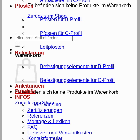
Anbauteile mit C-Profil
Es befinden sich keine Produkte im Warenkorb.
Pfosten
Zurück zum Shop
Pfosten für B-Profil
Pfosten für C-Profil
Suche
nach:
Leitpfosten
Befestigung
Warenkorb
Befestigungselemente für B-Profil
Befestigungselemente für C-Profil
Anleitungen
Zubehör
Es befinden sich keine Produkte im Warenkorb.
INFOS
Zurück zum Shop
Wer wir sind
Zertifizierungen
Referenzen
Montage & Lexikon
FAQ
Lieferzeit und Versandkosten
Kontaktformular