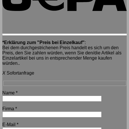
*Erklärung zum "Preis bei Einzelkauf"
:
Bei dem durchgestrichenen Preis handelt es sich um den
Preis, den Sie zahlen würden, wenn Sie den/die Artikel als
Einzelartikel bei uns in entsprechender Menge kaufen
würden..
X
Sofortanfrage
Name
*
Firma
*
E-Mail
*