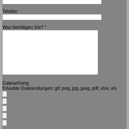
Telefon
Was benötigen Sie?
*
Dateianhang
Erlaubte Dateiendungen:
gif, png, jpg, jpeg, pdf, xlsx, xls