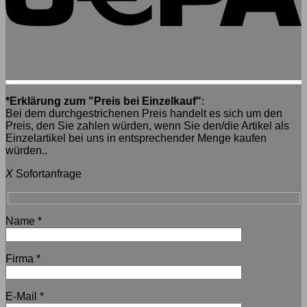
*Erklärung zum "Preis bei Einzelkauf"
:
Bei dem durchgestrichenen Preis handelt es sich um den
Preis, den Sie zahlen würden, wenn Sie den/die Artikel als
Einzelartikel bei uns in entsprechender Menge kaufen
würden..
X
Sofortanfrage
Name
*
Firma
*
E-Mail
*