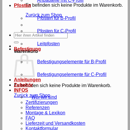
Anbauteile mit C-Profil
Es befinden sich keine Produkte im Warenkorb.
Pfosten
Zurück zum Shop
Pfosten für B-Profil
Pfosten für C-Profil
Suche
nach:
Leitpfosten
Befestigung
Warenkorb
Befestigungselemente für B-Profil
Befestigungselemente für C-Profil
Anleitungen
Zubehör
Es befinden sich keine Produkte im Warenkorb.
INFOS
Zurück zum Shop
Wer wir sind
Zertifizierungen
Referenzen
Montage & Lexikon
FAQ
Lieferzeit und Versandkosten
Kontaktformular