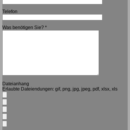
Telefon
Was benötigen Sie?
*
Dateianhang
Erlaubte Dateiendungen:
gif, png, jpg, jpeg, pdf, xlsx, xls