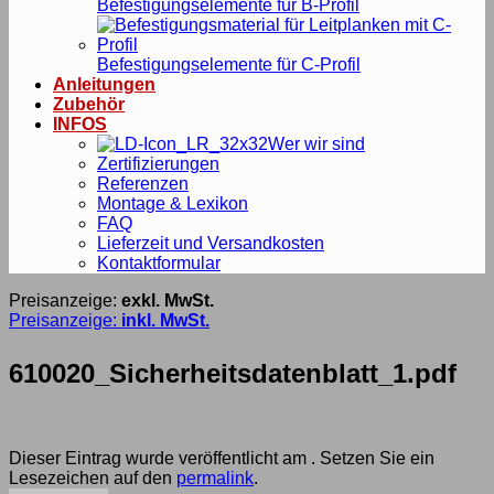
Befestigungselemente für B-Profil
Befestigungselemente für C-Profil
Anleitungen
Zubehör
INFOS
Wer wir sind
Zertifizierungen
Referenzen
Montage & Lexikon
FAQ
Lieferzeit und Versandkosten
Kontaktformular
Preisanzeige:
exkl. MwSt.
Preisanzeige:
inkl. MwSt.
610020_Sicherheitsdatenblatt_1.pdf
Dieser Eintrag wurde veröffentlicht am . Setzen Sie ein
Lesezeichen auf den
permalink
.