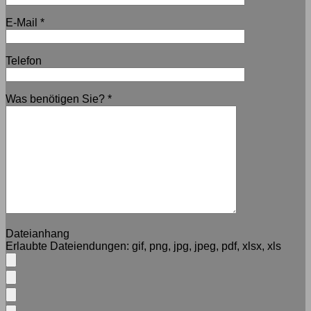
E-Mail
*
Telefon
Was benötigen Sie?
*
Dateianhang
Erlaubte Dateiendungen:
gif, png, jpg, jpeg, pdf, xlsx, xls