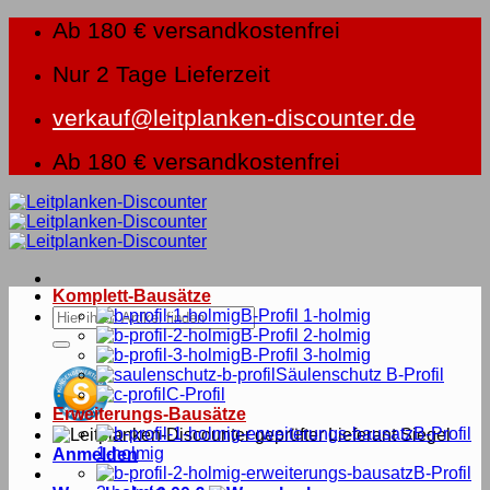
Zum
Ab 180 € versandkostenfrei
Inhalt
springen
Nur 2 Tage Lieferzeit
verkauf@leitplanken-discounter.de
Ab 180 € versandkostenfrei
Komplett-Bausätze
Suche
B-Profil 1-holmig
nach:
B-Profil 2-holmig
B-Profil 3-holmig
Säulenschutz B-Profil
C-Profil
Erweiterungs-Bausätze
B-Profil
1-holmig
Anmelden
B-Profil