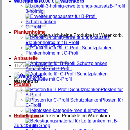
2-holmig
Warenkorb /
0,00
€
B-Profil
3-holmig
C-Profil
Plankenholme
Es befinden sich keine Produkte im Warenkorb.
Plankenholme mit B-Profil
Zurück zum Shop
Plankenholme mit C-Profil
Anbauteile
Suche
Anbauteile mit B-Profil
nach:
Anbauteile mit C-Profil
Warenkorb
Pfosten
Pfosten für
B-Profil
Pfosten für
C-Profil
Leitpfosten
Es befinden sich keine Produkte im Warenkorb.
Befestigung
Zurück zum Shop