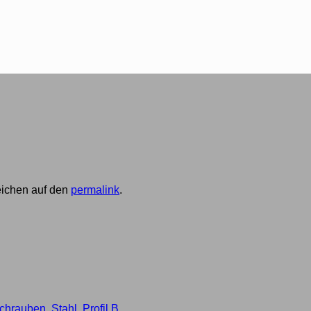
zeichen auf den
permalink
.
rauben, Stahl, Profil B