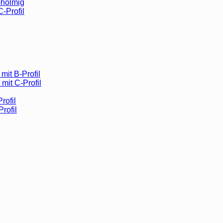
-holmig
C-Profil
mit B-Profil
mit C-Profil
rofil
Profil