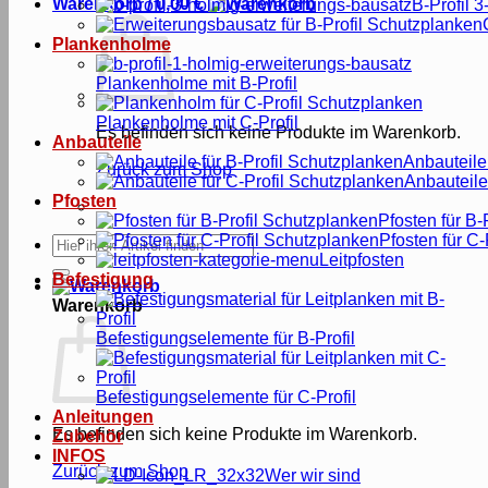
Warenkorb /
0,00
€
B-Profil 3
Plankenholme
Plankenholme mit B-Profil
Plankenholme mit C-Profil
Es befinden sich keine Produkte im Warenkorb.
Anbauteile
Anbauteile 
Zurück zum Shop
Anbauteile 
Pfosten
Pfosten für B-P
Pfosten für C-
Suche
Leitpfosten
nach:
Befestigung
Warenkorb
Befestigungselemente für B-Profil
Befestigungselemente für C-Profil
Anleitungen
Es befinden sich keine Produkte im Warenkorb.
Zubehör
INFOS
Zurück zum Shop
Wer wir sind