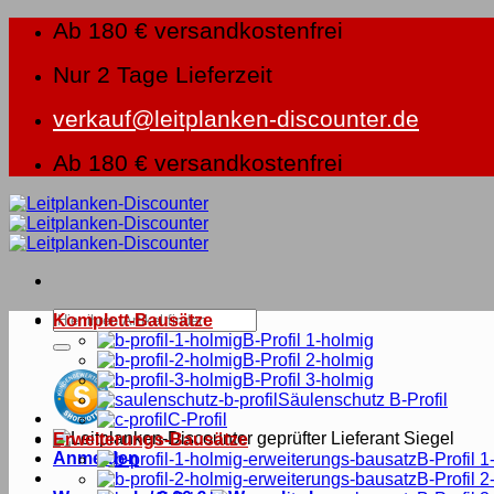
Zum
Ab 180 € versandkostenfrei
Inhalt
springen
Nur 2 Tage Lieferzeit
verkauf@leitplanken-discounter.de
Ab 180 € versandkostenfrei
Suche
Komplett-Bausätze
nach:
B-Profil 1-holmig
B-Profil 2-holmig
B-Profil 3-holmig
Säulenschutz B-Profil
C-Profil
Erweiterungs-Bausätze
Anmelden
B-Profil 1
B-Profil 2