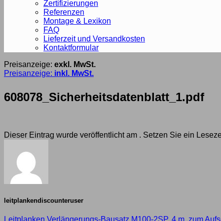
Zertifizierungen
Referenzen
Montage & Lexikon
FAQ
Lieferzeit und Versandkosten
Kontaktformular
Preisanzeige:
exkl. MwSt.
Preisanzeige:
inkl. MwSt.
608078_Sicherheitsdatenblatt_1.pdf
Dieser Eintrag wurde veröffentlicht am . Setzen Sie ein Lese
leitplankendiscounteruser
Leitplanken Verlängerungs-Bausatz M100-2SP, 4 m, zum Aufsch