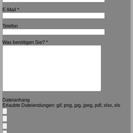
E-Mail
*
Telefon
Was benötigen Sie?
*
Dateianhang
Erlaubte Dateiendungen:
gif, png, jpg, jpeg, pdf, xlsx, xls