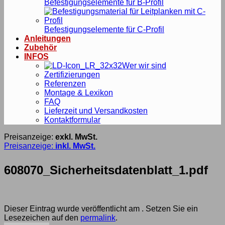
Befestigungselemente für B-Profil
Befestigungselemente für C-Profil
Anleitungen
Zubehör
INFOS
Wer wir sind
Zertifizierungen
Referenzen
Montage & Lexikon
FAQ
Lieferzeit und Versandkosten
Kontaktformular
Preisanzeige:
exkl. MwSt.
Preisanzeige:
inkl. MwSt.
608070_Sicherheitsdatenblatt_1.pdf
Dieser Eintrag wurde veröffentlicht am . Setzen Sie ein
Lesezeichen auf den
permalink
.