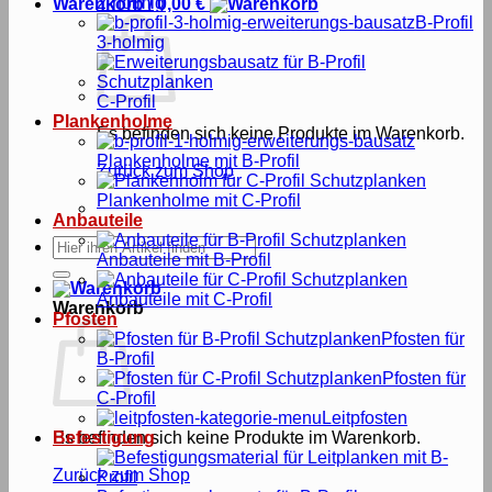
2-holmig
Warenkorb /
0,00
€
B-Profil
3-holmig
C-Profil
Plankenholme
Es befinden sich keine Produkte im Warenkorb.
Plankenholme mit B-Profil
Zurück zum Shop
Plankenholme mit C-Profil
Anbauteile
Suche
Anbauteile mit B-Profil
nach:
Anbauteile mit C-Profil
Warenkorb
Pfosten
Pfosten für
B-Profil
Pfosten für
C-Profil
Leitpfosten
Es befinden sich keine Produkte im Warenkorb.
Befestigung
Zurück zum Shop