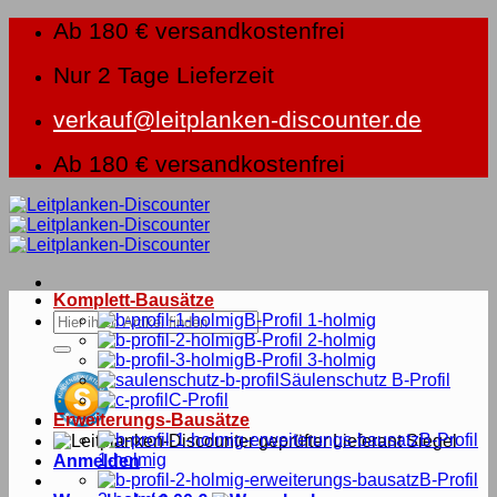
Zum
Ab 180 € versandkostenfrei
Inhalt
springen
Nur 2 Tage Lieferzeit
verkauf@leitplanken-discounter.de
Ab 180 € versandkostenfrei
Komplett-Bausätze
Suche
B-Profil 1-holmig
nach:
B-Profil 2-holmig
B-Profil 3-holmig
Säulenschutz B-Profil
C-Profil
Erweiterungs-Bausätze
B-Profil
1-holmig
Anmelden
B-Profil