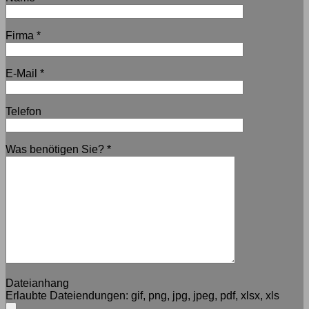
Firma
*
E-Mail
*
Telefon
Was benötigen Sie?
*
Dateianhang
Erlaubte Dateiendungen:
gif, png, jpg, jpeg, pdf, xlsx, xls