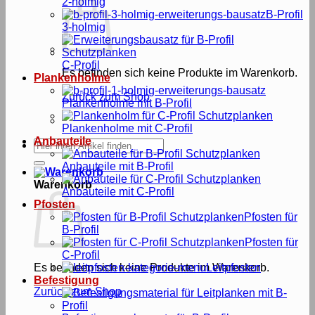
2-holmig
B-Profil
3-holmig
C-Profil
Es befinden sich keine Produkte im Warenkorb.
Plankenholme
Zurück zum Shop
Plankenholme mit B-Profil
Plankenholme mit C-Profil
Anbauteile
Suche
nach:
Anbauteile mit B-Profil
Warenkorb
Anbauteile mit C-Profil
Pfosten
Pfosten für
B-Profil
Pfosten für
C-Profil
Es befinden sich keine Produkte im Warenkorb.
Leitpfosten
Befestigung
Zurück zum Shop