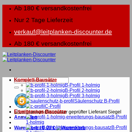
Zum
Ab 180 € versandkostenfrei
Inhalt
springen
Nur 2 Tage Lieferzeit
verkauf@leitplanken-discounter.de
Ab 180 € versandkostenfrei
Suche
Komplett-Bausätze
nach:
B-Profil 1-holmig
B-Profil 2-holmig
B-Profil 3-holmig
Säulenschutz B-Profil
C-Profil
Erweiterungs-Bausätze
B-Profil
Anmelden
1-holmig
B-Profil
Warenkorb /
0,00
€