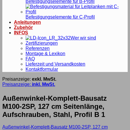
Befestigungselemente für B-Profil
Befestigungselemente für C-Profil
Anleitungen
Zubehör
INFOS
Wer wir sind
Zertifizierungen
Referenzen
Montage & Lexikon
FAQ
Lieferzeit und Versandkosten
Kontaktformular
Preisanzeige:
exkl. MwSt.
Preisanzeige:
inkl. MwSt.
Außenwinkel-Komplett-Bausatz
M100-2SP, 127 cm Seitenlänge,
Aufschrauben, Stahl, Profil B 1
Außenwinkel-Komplett-Bausatz M100-2SP, 127 cm