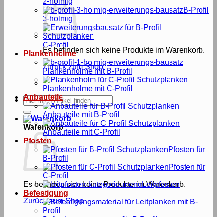
2-holmig
B-Profil
3-holmig
C-Profil
Es befinden sich keine Produkte im Warenkorb.
Plankenholme
Zurück zum Shop
Plankenholme mit B-Profil
Plankenholme mit C-Profil
Anbauteile
Suche
nach:
Anbauteile mit B-Profil
Warenkorb
Anbauteile mit C-Profil
Pfosten
Pfosten für
B-Profil
Pfosten für
C-Profil
Es befinden sich keine Produkte im Warenkorb.
Leitpfosten
Befestigung
Zurück zum Shop