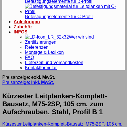
Befestigungselemente für B-Profil
Befestigungselemente für C-Profil
Anleitungen
Zubehör
INFOS
Wer wir sind
Zertifizierungen
Referenzen
Montage & Lexikon
FAQ
Lieferzeit und Versandkosten
Kontaktformular
Preisanzeige:
exkl. MwSt.
Preisanzeige:
inkl. MwSt.
Kürzester Leitplanken-Komplett-
Bausatz, M75-2SP, 105 cm, zum
Aufschrauben, Stahl, Profil B 1
Kürzester Leitplanken-Komplett-Bausatz, M75-2SP, 105 cm,