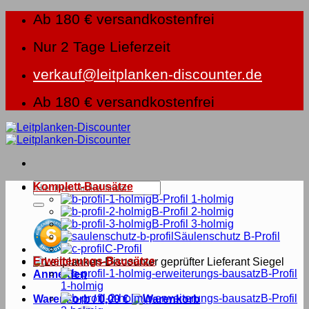
Zum
Ab 180 € versandkostenfrei
Inhalt
springen
Nur 2 Tage Lieferzeit
verkauf@leitplanken-discounter.de
Ab 180 € versandkostenfrei
Suche
Komplett-Bausätze
nach:
B-Profil 1-holmig
B-Profil 2-holmig
B-Profil 3-holmig
Säulenschutz B-Profil
C-Profil
Erweiterungs-Bausätze
B-Profil
Anmelden
1-holmig
B-Profil
Warenkorb /
0,00
€