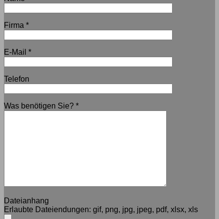
Firma
*
E-Mail
*
Telefon
Was benötigen Sie?
*
Dateianhang
Erlaubte Dateiendungen:
gif, png, jpg, jpeg, pdf, xlsx, xls