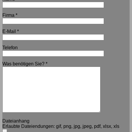
Firma
*
E-Mail
*
Telefon
Was benötigen Sie?
*
Dateianhang
Erlaubte Dateiendungen:
gif, png, jpg, jpeg, pdf, xlsx, xls