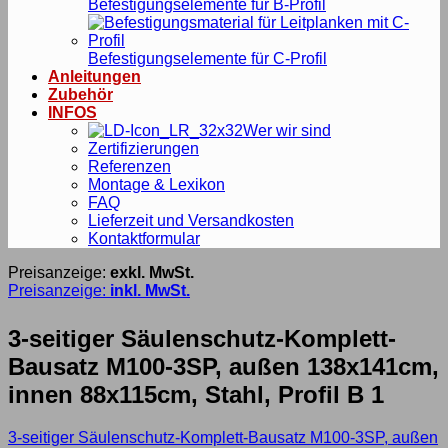
Befestigungselemente für B-Profil
Befestigungselemente für C-Profil
Anleitungen
Zubehör
INFOS
Wer wir sind
Zertifizierungen
Referenzen
Montage & Lexikon
FAQ
Lieferzeit und Versandkosten
Kontaktformular
Preisanzeige:
exkl. MwSt.
Preisanzeige:
inkl. MwSt.
3-seitiger Säulenschutz-Komplett-
Bausatz M100-3SP, außen 138x141cm,
innen 88x115cm, Stahl, Profil B 1
3-seitiger Säulenschutz-Komplett-Bausatz M100-3SP, außen