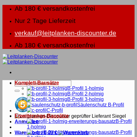
Zum
Ab 180 € versandkostenfrei
Inhalt
springen
Nur 2 Tage Lieferzeit
verkauf@leitplanken-discounter.de
Ab 180 € versandkostenfrei
Suche
Komplett-Bausätze
nach:
B-Profil 1-holmig
B-Profil 2-holmig
B-Profil 3-holmig
Säulenschutz B-Profil
C-Profil
Erweiterungs-Bausätze
B-Profil
Anmelden
1-holmig
B-Profil
Warenkorb /
0,00
€