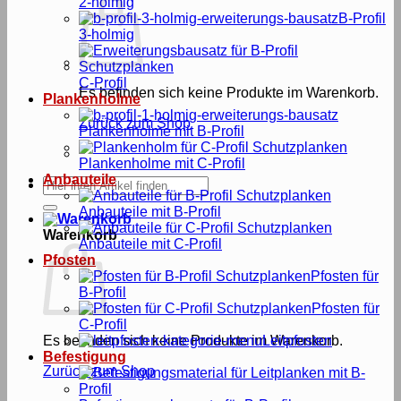
2-holmig
B-Profil
3-holmig
C-Profil
Es befinden sich keine Produkte im Warenkorb.
Plankenholme
Zurück zum Shop
Plankenholme mit B-Profil
Plankenholme mit C-Profil
Anbauteile
Suche
nach:
Anbauteile mit B-Profil
Warenkorb
Anbauteile mit C-Profil
Pfosten
Pfosten für
B-Profil
Pfosten für
C-Profil
Es befinden sich keine Produkte im Warenkorb.
Leitpfosten
Befestigung
Zurück zum Shop