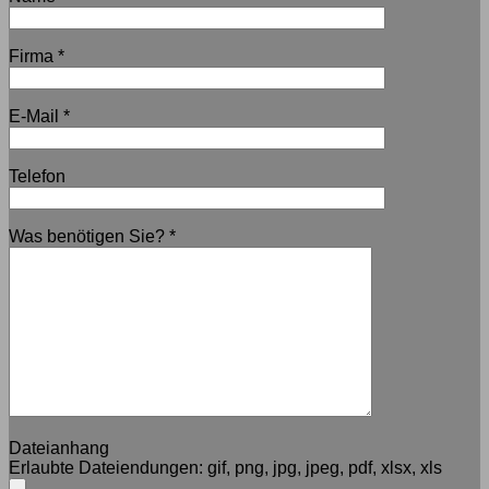
Firma
*
E-Mail
*
Telefon
Was benötigen Sie?
*
Dateianhang
Erlaubte Dateiendungen:
gif, png, jpg, jpeg, pdf, xlsx, xls