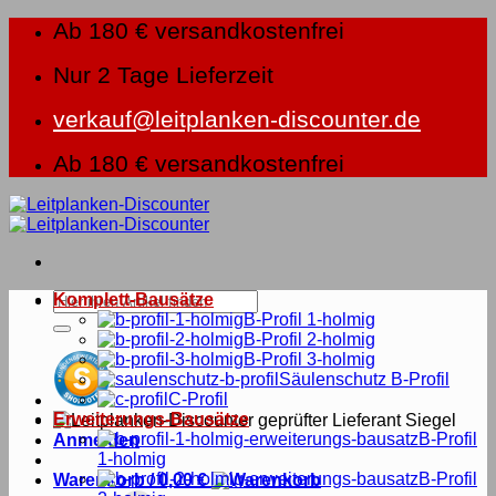
Zum
Ab 180 € versandkostenfrei
Inhalt
springen
Nur 2 Tage Lieferzeit
verkauf@leitplanken-discounter.de
Ab 180 € versandkostenfrei
Suche
Komplett-Bausätze
nach:
B-Profil 1-holmig
B-Profil 2-holmig
B-Profil 3-holmig
Säulenschutz B-Profil
C-Profil
Erweiterungs-Bausätze
B-Profil
Anmelden
1-holmig
B-Profil
Warenkorb /
0,00
€