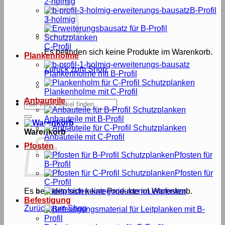
2-holmig
B-Profil
3-holmig
C-Profil
Es befinden sich keine Produkte im Warenkorb.
Plankenholme
Zurück zum Shop
Plankenholme mit B-Profil
Plankenholme mit C-Profil
Anbauteile
Suche
nach:
Anbauteile mit B-Profil
Warenkorb
Anbauteile mit C-Profil
Pfosten
Pfosten für
B-Profil
Pfosten für
C-Profil
Es befinden sich keine Produkte im Warenkorb.
Leitpfosten
Befestigung
Zurück zum Shop