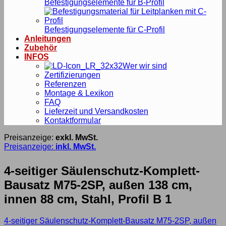
Befestigungselemente für B-Profil
Befestigungselemente für C-Profil
Anleitungen
Zubehör
INFOS
Wer wir sind
Zertifizierungen
Referenzen
Montage & Lexikon
FAQ
Lieferzeit und Versandkosten
Kontaktformular
Preisanzeige:
exkl. MwSt.
Preisanzeige:
inkl. MwSt.
4-seitiger Säulenschutz-Komplett-
Bausatz M75-2SP, außen 138 cm,
innen 88 cm, Stahl, Profil B 1
4-seitiger Säulenschutz-Komplett-Bausatz M75-2SP, außen