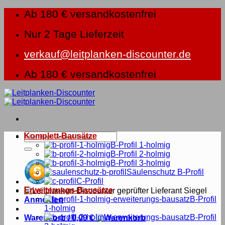
Zum
Ab 180 € versandkostenfrei
Inhalt
springen
Nur 2 Tage Lieferzeit
verkauf@leitplanken-discounter.de
Ab 180 € versandkostenfrei
Suche
Komplett-Bausätze
nach:
B-Profil 1-holmig
B-Profil 2-holmig
B-Profil 3-holmig
Säulenschutz B-Profil
C-Profil
Erweiterungs-Bausätze
B-Profil
Anmelden
1-holmig
B-Profil
Warenkorb /
0,00
€