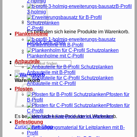
2-holmig
B-Profil
3-holmig
C-Profil
Es befinden sich keine Produkte im Warenkorb.
Plankenholme
Zurück zum Shop
Plankenholme mit B-Profil
Plankenholme mit C-Profil
Anbauteile
Suche
nach:
Anbauteile mit B-Profil
Warenkorb
Anbauteile mit C-Profil
Pfosten
Pfosten für
B-Profil
Pfosten für
C-Profil
Es befinden sich keine Produkte im Warenkorb.
Leitpfosten
Befestigung
Zurück zum Shop