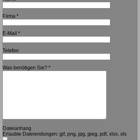
Firma
*
E-Mail
*
Telefon
Was benötigen Sie?
*
Dateianhang
Erlaubte Dateiendungen:
gif, png, jpg, jpeg, pdf, xlsx, xls