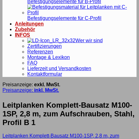
Befestigungselemente für B-Profil
Befestigungselemente für C-Profil
Anleitungen
Zubehör
INFOS
Wer wir sind
Zertifizierungen
Referenzen
Montage & Lexikon
FAQ
Lieferzeit und Versandkosten
Kontaktformular
Preisanzeige:
exkl. MwSt.
Preisanzeige:
inkl. MwSt.
Leitplanken Komplett-Bausatz M100-
1SP, 2,8 m, zum Aufschrauben, Stahl,
Profil B 1
Leitplanken Komplett-Bausatz M100-1SP, 2,8 m, zum