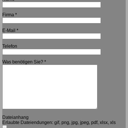
Firma
*
E-Mail
*
Telefon
Was benötigen Sie?
*
Dateianhang
Erlaubte Dateiendungen:
gif, png, jpg, jpeg, pdf, xlsx, xls