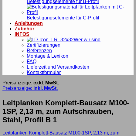
Befestigungselemente für B-Profil
Befestigungselemente für C-Profil
Anleitungen
Zubehör
INFOS
Wer wir sind
Zertifizierungen
Referenzen
Montage & Lexikon
FAQ
Lieferzeit und Versandkosten
Kontaktformular
Preisanzeige:
exkl. MwSt.
Preisanzeige:
inkl. MwSt.
Leitplanken Komplett-Bausatz M100-
1SP, 2,13 m, zum Aufschrauben,
Stahl, Profil B 1
Leitplanken Komplett-Bausatz M100-1SP, 2,13 m, zum