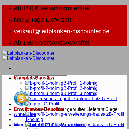
Zum
Ab 180 € versandkostenfrei
Inhalt
springen
Nur 2 Tage Lieferzeit
verkauf@leitplanken-discounter.de
Ab 180 € versandkostenfrei
Suche
Komplett-Bausätze
nach:
B-Profil 1-holmig
B-Profil 2-holmig
B-Profil 3-holmig
Säulenschutz B-Profil
C-Profil
Erweiterungs-Bausätze
B-Profil
Anmelden
1-holmig
B-Profil
Warenkorb /
0,00
€