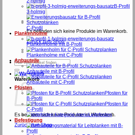
2-holmig
B-Profil
3-holmig
C-Profil
Es befinden sich keine Produkte im Warenkorb.
Plankenholme
Zurück zum Shop
Plankenholme mit B-Profil
Plankenholme mit C-Profil
Anbauteile
Suche
nach:
Anbauteile mit B-Profil
Warenkorb
Anbauteile mit C-Profil
Pfosten
Pfosten für
B-Profil
Pfosten für
C-Profil
Es befinden sich keine Produkte im Warenkorb.
Leitpfosten
Befestigung
Zurück zum Shop