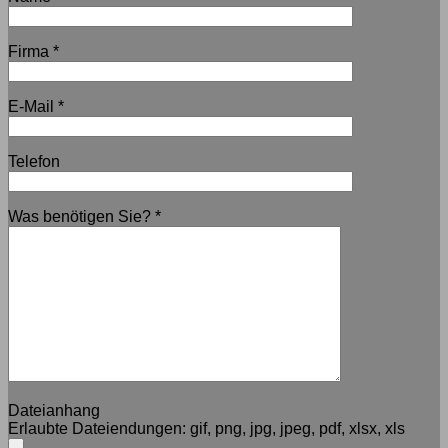
Firma
*
E-Mail
*
Telefon
Was benötigen Sie?
*
Dateianhang
Erlaubte Dateiendungen:
gif, png, jpg, jpeg, pdf, xlsx, xls