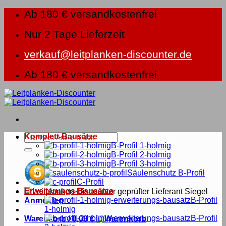
Zum
Ab 180 € versandkostenfrei
Inhalt
springen
Nur 2 Tage Lieferzeit
verkauf@leitplanken-discounter.de
Ab 180 € versandkostenfrei
Suche
Komplett-Bausätze
nach:
B-Profil 1-holmig
B-Profil 2-holmig
B-Profil 3-holmig
Säulenschutz B-Profil
C-Profil
Erweiterungs-Bausätze
B-Profil
Anmelden
1-holmig
B-Profil
Warenkorb /
0,00
€