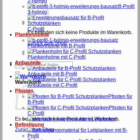
2-holmig
B-Profil
3-holmig
C-Profil
Es befinden sich keine Produkte im Warenkorb.
Plankenholme
Zurück zum Shop
Plankenholme mit B-Profil
Plankenholme mit C-Profil
Anbauteile
Suche
nach:
Anbauteile mit B-Profil
Warenkorb
Anbauteile mit C-Profil
Pfosten
Pfosten für
B-Profil
Pfosten für
C-Profil
Es befinden sich keine Produkte im Warenkorb.
Leitpfosten
Befestigung
Zurück zum Shop