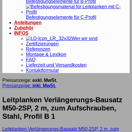
Befestigungselemente für B-Profil
Befestigungselemente für C-Profil
Anleitungen
Zubehör
INFOS
Wer wir sind
Zertifizierungen
Referenzen
Montage & Lexikon
FAQ
Lieferzeit und Versandkosten
Kontaktformular
Preisanzeige:
exkl. MwSt.
Preisanzeige:
inkl. MwSt.
Leitplanken Verlängerungs-Bausatz
M50-2SP, 2 m, zum Aufschrauben,
Stahl, Profil B 1
Leitplanken Verlängerungs-Bausatz M50-2SP, 2 m, zum