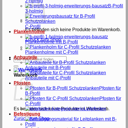
2-holmig
B-Profil
3-holmig
C-Profil
Es befinden sich keine Produkte im Warenkorb.
Plankenholme
Zurück zum Shop
Plankenholme mit B-Profil
Plankenholme mit C-Profil
Anbauteile
Suche
nach:
Anbauteile mit B-Profil
Warenkorb
Anbauteile mit C-Profil
Pfosten
Pfosten für
B-Profil
Pfosten für
C-Profil
Es befinden sich keine Produkte im Warenkorb.
Leitpfosten
Befestigung
Zurück zum Shop