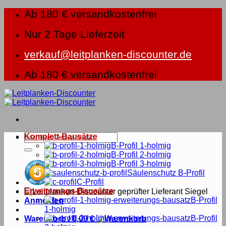
Zum
Ab 180 € versandkostenfrei
Inhalt
springen
Nur 2 Tage Lieferzeit
verkauf@leitplanken-discounter.de
Ab 180 € versandkostenfrei
Suche
Komplett-Bausätze
nach:
B-Profil 1-holmig
B-Profil 2-holmig
B-Profil 3-holmig
Säulenschutz B-Profil
C-Profil
Erweiterungs-Bausätze
B-Profil
Anmelden
1-holmig
B-Profil
Warenkorb /
0,00
€