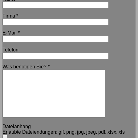
Firma
*
E-Mail
*
Telefon
Was benötigen Sie?
*
Dateianhang
Erlaubte Dateiendungen:
gif, png, jpg, jpeg, pdf, xlsx, xls