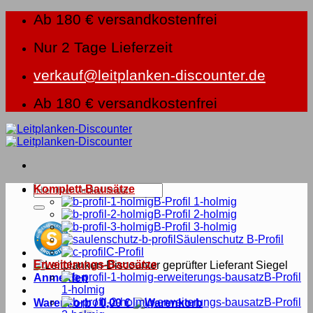
Zum
Ab 180 € versandkostenfrei
Inhalt
springen
Nur 2 Tage Lieferzeit
verkauf@leitplanken-discounter.de
Ab 180 € versandkostenfrei
Suche
Komplett-Bausätze
nach:
B-Profil 1-holmig
B-Profil 2-holmig
B-Profil 3-holmig
Säulenschutz B-Profil
C-Profil
Erweiterungs-Bausätze
B-Profil
Anmelden
1-holmig
B-Profil
Warenkorb /
0,00
€