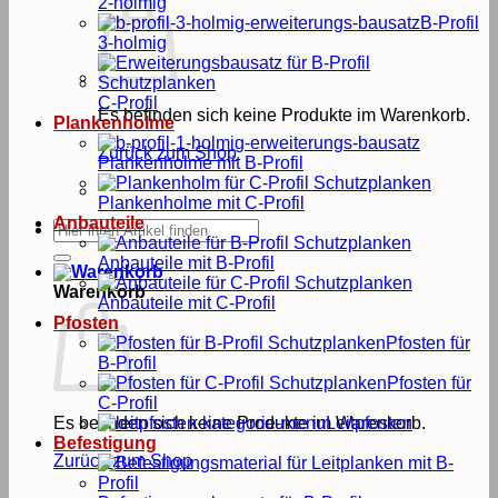
2-holmig
B-Profil
3-holmig
C-Profil
Es befinden sich keine Produkte im Warenkorb.
Plankenholme
Zurück zum Shop
Plankenholme mit B-Profil
Plankenholme mit C-Profil
Anbauteile
Suche
nach:
Anbauteile mit B-Profil
Warenkorb
Anbauteile mit C-Profil
Pfosten
Pfosten für
B-Profil
Pfosten für
C-Profil
Es befinden sich keine Produkte im Warenkorb.
Leitpfosten
Befestigung
Zurück zum Shop