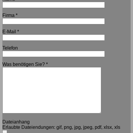
Firma
*
E-Mail
*
Telefon
Was benötigen Sie?
*
Dateianhang
Erlaubte Dateiendungen:
gif, png, jpg, jpeg, pdf, xlsx, xls