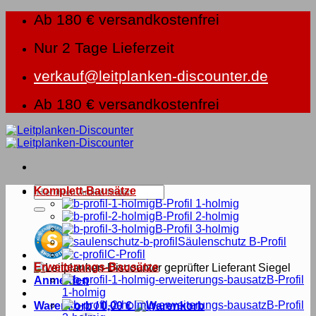
Zum
Ab 180 € versandkostenfrei
Inhalt
springen
Nur 2 Tage Lieferzeit
verkauf@leitplanken-discounter.de
Ab 180 € versandkostenfrei
Suche
Komplett-Bausätze
nach:
B-Profil 1-holmig
B-Profil 2-holmig
B-Profil 3-holmig
Säulenschutz B-Profil
C-Profil
Erweiterungs-Bausätze
B-Profil
Anmelden
1-holmig
B-Profil
Warenkorb /
0,00
€