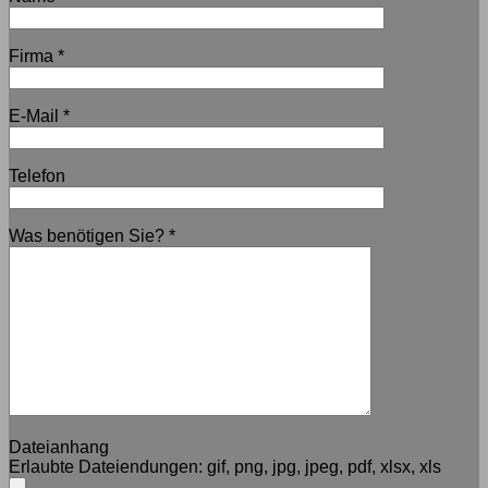
Firma
*
E-Mail
*
Telefon
Was benötigen Sie?
*
Dateianhang
Erlaubte Dateiendungen:
gif, png, jpg, jpeg, pdf, xlsx, xls