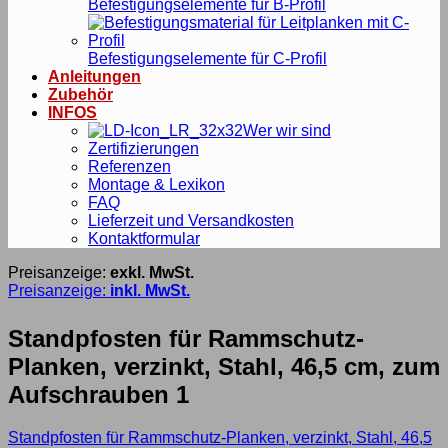
Befestigungselemente für B-Profil
Befestigungselemente für C-Profil
Anleitungen
Zubehör
INFOS
Wer wir sind
Zertifizierungen
Referenzen
Montage & Lexikon
FAQ
Lieferzeit und Versandkosten
Kontaktformular
Preisanzeige:
exkl. MwSt.
Preisanzeige:
inkl. MwSt.
Standpfosten für Rammschutz-
Planken, verzinkt, Stahl, 46,5 cm, zum
Aufschrauben 1
Standpfosten für Rammschutz-Planken, verzinkt, Stahl, 46,5