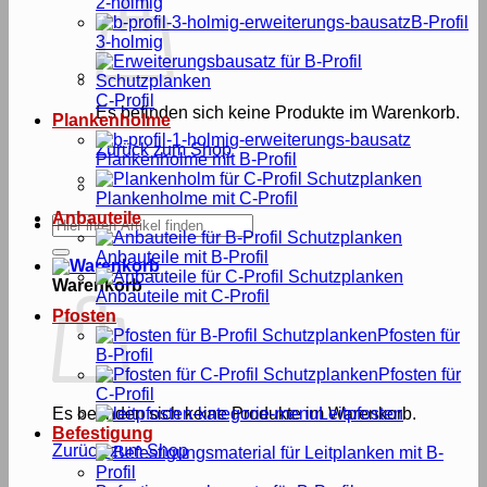
2-holmig
B-Profil
3-holmig
C-Profil
Es befinden sich keine Produkte im Warenkorb.
Plankenholme
Zurück zum Shop
Plankenholme mit B-Profil
Plankenholme mit C-Profil
Anbauteile
Suche
nach:
Anbauteile mit B-Profil
Warenkorb
Anbauteile mit C-Profil
Pfosten
Pfosten für
B-Profil
Pfosten für
C-Profil
Es befinden sich keine Produkte im Warenkorb.
Leitpfosten
Befestigung
Zurück zum Shop