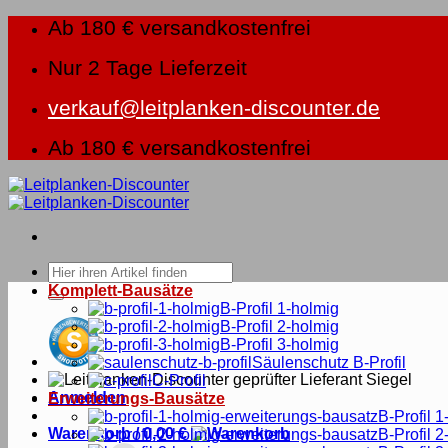
Zum
Ab 180 € versandkostenfrei
Inhalt
springen
Nur 2 Tage Lieferzeit
verkauf@leitplanken-discounter.de
Ab 180 € versandkostenfrei
Suche
nach:
Komplett-Bausätze
B-Profil 1-holmig
B-Profil 2-holmig
B-Profil 3-holmig
Säulenschutz B-Profil
C-Profil
Anmelden
Erweiterungs-Bausätze
B-Profil 1
Warenkorb /
0,00
€
B-Profil 2