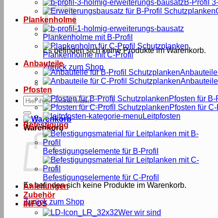
B-Profil 3
Plankenholme
Plankenholme mit B-Profil
Es befinden sich keine Produkte im Warenkorb.
Plankenholme mit C-Profil
Anbauteile
Zurück zum Shop
Anbauteile 
Anbauteile 
Pfosten
Pfosten für B-P
Suche
Pfosten für C-
nach:
Leitpfosten
Befestigung
Warenkorb
Befestigungselemente für B-Profil
Befestigungselemente für C-Profil
Es befinden sich keine Produkte im Warenkorb.
Anleitungen
Zubehör
Zurück zum Shop
INFOS
Wer wir sind