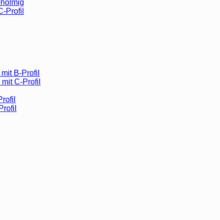
-holmig
C-Profil
mit B-Profil
mit C-Profil
rofil
Profil