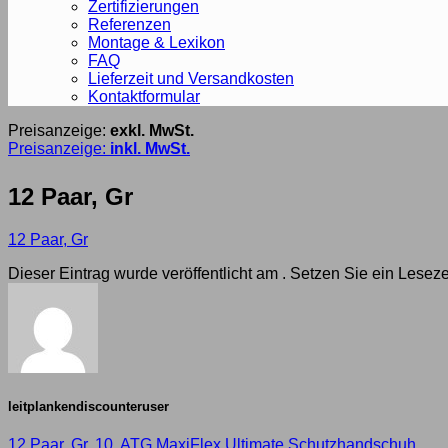
Zertifizierungen
Referenzen
Montage & Lexikon
FAQ
Lieferzeit und Versandkosten
Kontaktformular
Preisanzeige:
exkl. MwSt.
Preisanzeige:
inkl. MwSt.
12 Paar, Gr
12 Paar, Gr
Dieser Eintrag wurde veröffentlicht am . Setzen Sie ein Lese
leitplankendiscounteruser
12 Paar, Gr. 10, ATG MaxiFlex Ultimate Schutzhandschuh