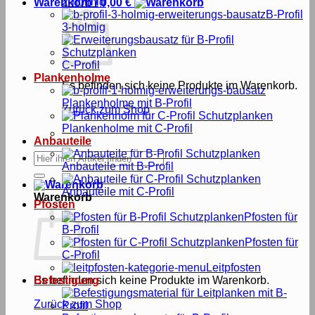
2-holmig
Warenkorb /
0,00
€
B-Profil
3-holmig
C-Profil
Plankenholme
Es befinden sich keine Produkte im Warenkorb.
Plankenholme mit B-Profil
Zurück zum Shop
Plankenholme mit C-Profil
Anbauteile
Suche
Anbauteile mit B-Profil
nach:
Anbauteile mit C-Profil
Warenkorb
Pfosten
Pfosten für
B-Profil
Pfosten für
C-Profil
Leitpfosten
Es befinden sich keine Produkte im Warenkorb.
Befestigung
Zurück zum Shop