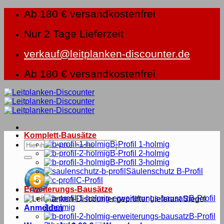
Zum
Ab 180 € versandkostenfrei
Inhalt
springen
Nur 2 Tage Lieferzeit
verkauf@leitplanken-discounter.de
Ab 180 € versandkostenfrei
Komplett-Bausätze
Suche
B-Profil 1-holmig
nach:
B-Profil 2-holmig
B-Profil 3-holmig
Säulenschutz B-Profil
C-Profil
Erweiterungs-Bausätze
B-Profil
1-holmig
Anmelden
B-Profil