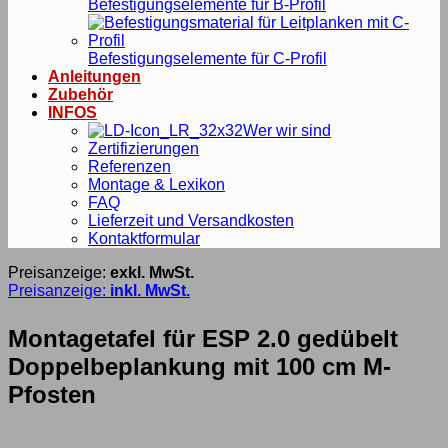
Befestigungselemente für B-Profil
Befestigungselemente für C-Profil
Anleitungen
Zubehör
INFOS
Wer wir sind
Zertifizierungen
Referenzen
Montage & Lexikon
FAQ
Lieferzeit und Versandkosten
Kontaktformular
Preisanzeige:
exkl. MwSt.
Preisanzeige:
inkl. MwSt.
Montagetafel für ESP 2.0 gedübelt
Doppelbeplankung mit 100 cm M-
Pfosten