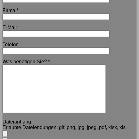
Firma
*
E-Mail
*
Telefon
Was benötigen Sie?
*
Dateianhang
Erlaubte Dateiendungen:
gif, png, jpg, jpeg, pdf, xlsx, xls