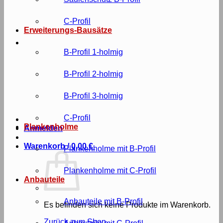
C-Profil
Erweiterungs-Bausätze
B-Profil 1-holmig
B-Profil 2-holmig
B-Profil 3-holmig
C-Profil
Plankenholme
Anmelden
Warenkorb /
0,00
€
Plankenholme mit B-Profil
Plankenholme mit C-Profil
Anbauteile
Anbauteile mit B-Profil
Es befinden sich keine Produkte im Warenkorb.
Zurück zum Shop