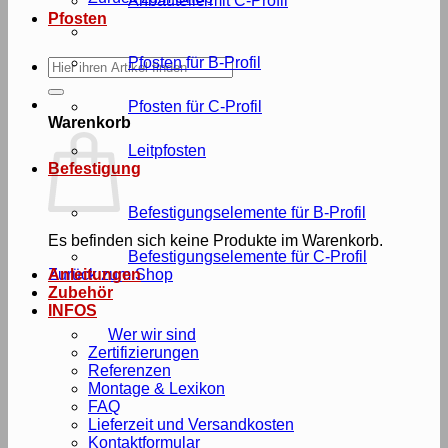
Anbauteile mit C-Profil
Pfosten
Pfosten für B-Profil
Suche
nach:
Pfosten für C-Profil
Warenkorb
Leitpfosten
Befestigung
Befestigungselemente für B-Profil
Es befinden sich keine Produkte im Warenkorb.
Befestigungselemente für C-Profil
Zurück zum Shop
Anleitungen
Zubehör
INFOS
Wer wir sind
Zertifizierungen
Referenzen
Montage & Lexikon
FAQ
Lieferzeit und Versandkosten
Kontaktformular