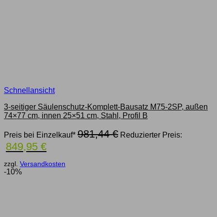
Schnellansicht
3-seitiger Säulenschutz-Komplett-Bausatz M75-2SP, außen
74×77 cm, innen 25×51 cm, Stahl, Profil B
Ursprünglicher
981,44
€
Preis bei Einzelkauf*
Reduzierter Preis:
Preis
Aktueller
849,95
€
war:
Preis
981,44 €
ist:
zzgl.
Versandkosten
849,95 €.
-10%