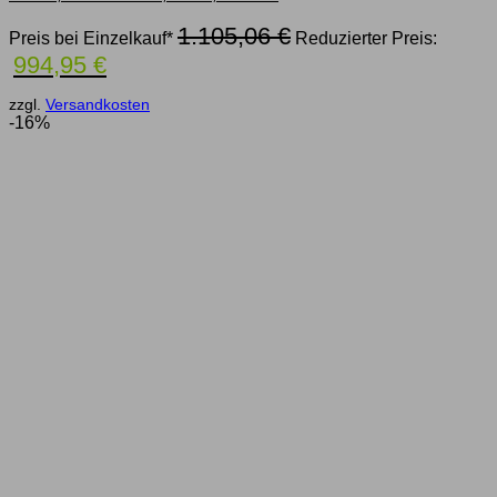
Ursprünglicher
1.105,06
€
Preis bei Einzelkauf*
Reduzierter Preis:
Preis
Aktueller
994,95
€
war:
Preis
1.105,06 €
ist:
zzgl.
Versandkosten
994,95 €.
-16%