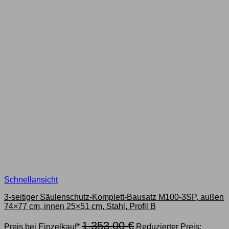
Schnellansicht
3-seitiger Säulenschutz-Komplett-Bausatz M100-3SP, außen
74×77 cm, innen 25×51 cm, Stahl, Profil B
Ursprünglicher
1.353,00
€
Preis bei Einzelkauf*
Reduzierter Preis: