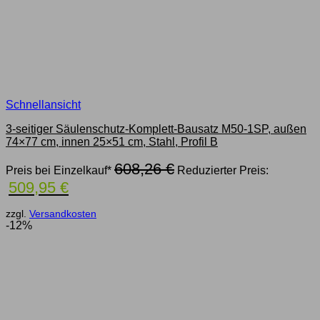
Schnellansicht
3-seitiger Säulenschutz-Komplett-Bausatz M50-1SP, außen
74×77 cm, innen 25×51 cm, Stahl, Profil B
Ursprünglicher
608,26
€
Preis bei Einzelkauf*
Reduzierter Preis:
Preis
Aktueller
509,95
€
war:
Preis
608,26 €
ist:
zzgl.
Versandkosten
509,95 €.
-12%