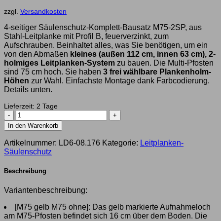
Preis
1.094,10 €
ist:
zzgl.
Versandkosten
1.034,95 €.
4-seitiger Säulenschutz-Komplett-Bausatz M75-2SP, aus
Stahl-Leitplanke mit Profil B, feuerverzinkt, zum
Aufschrauben. Beinhaltet alles, was Sie benötigen, um ein
von den Abmaßen
kleines (außen 112 cm, innen 63 cm), 2-
holmiges Leitplanken-System
zu bauen. Die Multi-Pfosten
sind 75 cm hoch. Sie haben
3 frei wählbare Plankenholm-
Höhen
zur Wahl. Einfachste Montage dank Farbcodierung.
Details unten.
Lieferzeit:
2 Tage
4-
seitiger
In den Warenkorb
Säulenschutz-
Komplett-
Artikelnummer:
LD6-08.176
Kategorie:
Leitplanken-
Bausatz
Säulenschutz
M75-
2SP,
Beschreibung
außen
112
Variantenbeschreibung:
cm,
innen
[M75 gelb M75 ohne]: Das gelb markierte Aufnahmeloch
63
am M75-Pfosten befindet sich 16 cm über dem Boden. Die
cm,