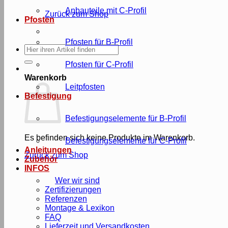
Anbauteile mit C-Profil
Zurück zum Shop
Pfosten
Pfosten für B-Profil
Suche
nach:
Pfosten für C-Profil
Warenkorb
Leitpfosten
Befestigung
Befestigungselemente für B-Profil
Es befinden sich keine Produkte im Warenkorb.
Befestigungselemente für C-Profil
Anleitungen
Zurück zum Shop
Zubehör
INFOS
Wer wir sind
Zertifizierungen
Referenzen
Montage & Lexikon
FAQ
Lieferzeit und Versandkosten