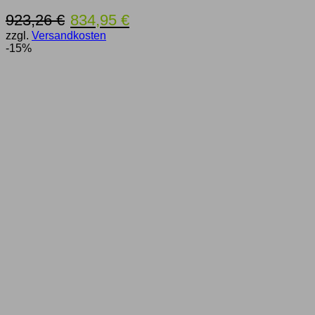
Ursprünglicher
Aktueller
923,26
€
834,95
€
Preis
Preis
zzgl.
Versandkosten
war:
ist:
-15%
923,26 €
834,95 €.