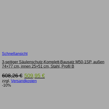
Schnellansicht
3-seitiger Säulenschutz-Komplett-Bausatz M50-1SP, außen
74×77 cm, innen 25×51 cm, Stahl, Profil B
Ursprünglicher
Aktueller
608,26
€
509,95
€
Preis
Preis
zzgl.
Versandkosten
war:
ist:
-10%
608,26 €
509,95 €.