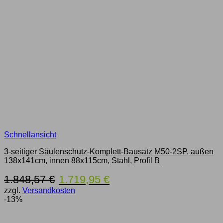
Schnellansicht
3-seitiger Säulenschutz-Komplett-Bausatz M50-2SP, außen
138x141cm, innen 88x115cm, Stahl, Profil B
Ursprünglicher
Aktueller
1.848,57
€
1.719,95
€
Preis
Preis
zzgl.
Versandkosten
war:
ist:
-13%
1.848,57 €
1.719,95 €.