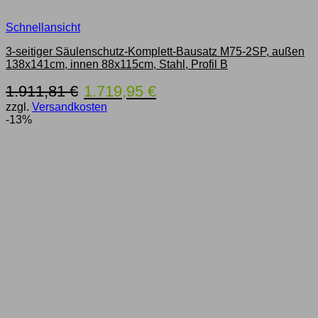
Schnellansicht
3-seitiger Säulenschutz-Komplett-Bausatz M75-2SP, außen
138x141cm, innen 88x115cm, Stahl, Profil B
Ursprünglicher
Aktueller
1.911,81
€
1.719,95
€
Preis
Preis
zzgl.
Versandkosten
war:
ist:
-13%
1.911,81 €
1.719,95 €.