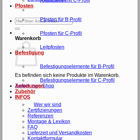
Anbauteile mit C-Profil
Pfosten
Pfosten für B-Profil
Suche
nach:
Pfosten für C-Profil
Warenkorb
Leitpfosten
Befestigung
Befestigungselemente für B-Profil
Es befinden sich keine Produkte im Warenkorb.
Befestigungselemente für C-Profil
Zurück zum Shop
Anleitungen
Zubehör
INFOS
Wer wir sind
Zertifizierungen
Referenzen
Montage & Lexikon
FAQ
Lieferzeit und Versandkosten
Kontaktformular