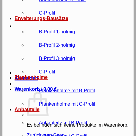
C-Profil
Erweiterungs-Bausätze
B-Profil 1-holmig
B-Profil 2-holmig
B-Profil 3-holmig
C-Profil
Plankenholme
Anmelden
Warenkorb /
0,00
€
Plankenholme mit B-Profil
Plankenholme mit C-Profil
Anbauteile
Anbauteile mit B-Profil
Es befinden sich keine Produkte im Warenkorb.
Zurück zum Shop