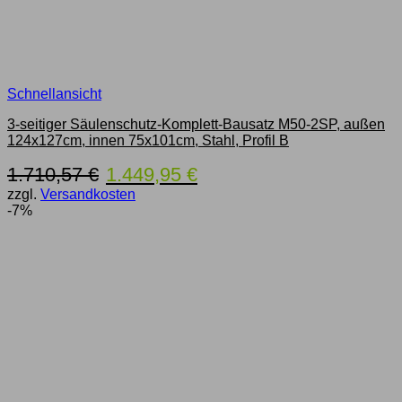
Schnellansicht
3-seitiger Säulenschutz-Komplett-Bausatz M50-2SP, außen
124x127cm, innen 75x101cm, Stahl, Profil B
Ursprünglicher
Aktueller
1.710,57
€
1.449,95
€
Preis
Preis
zzgl.
Versandkosten
war:
ist:
-7%
1.710,57 €
1.449,95 €.