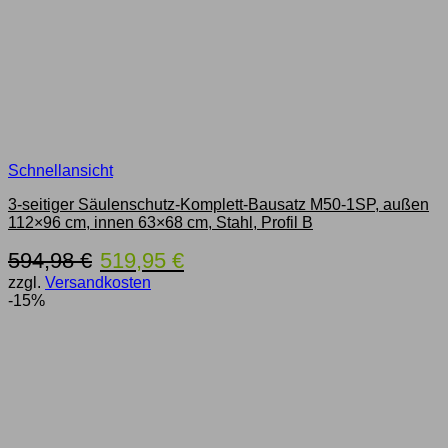
Schnellansicht
3-seitiger Säulenschutz-Komplett-Bausatz M50-1SP, außen
112×96 cm, innen 63×68 cm, Stahl, Profil B
Ursprünglicher
Aktueller
594,98
€
519,95
€
Preis
Preis
zzgl.
Versandkosten
war:
ist:
-15%
594,98 €
519,95 €.