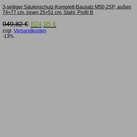
3-seitiger Säulenschutz-Komplett-Bausatz M50-2SP, außen
74×77 cm, innen 25×51 cm, Stahl, Profil B
Ursprünglicher
Aktueller
949,82
€
824,95
€
Preis
Preis
zzgl.
Versandkosten
war:
ist:
-13%
949,82 €
824,95 €.