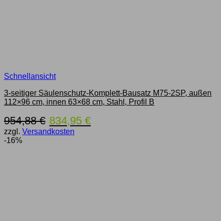
Schnellansicht
3-seitiger Säulenschutz-Komplett-Bausatz M75-2SP, außen
112×96 cm, innen 63×68 cm, Stahl, Profil B
Ursprünglicher
Aktueller
954,88
€
834,95
€
Preis
Preis
zzgl.
Versandkosten
war:
ist:
-16%
954,88 €
834,95 €.