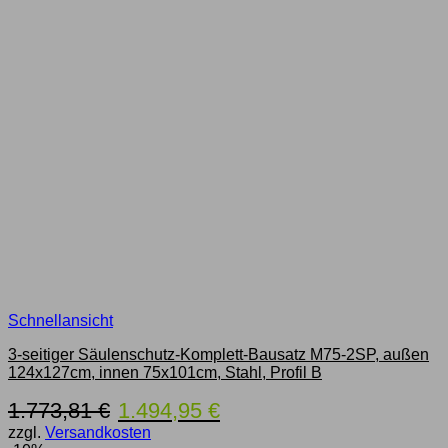
Schnellansicht
3-seitiger Säulenschutz-Komplett-Bausatz M75-2SP, außen
124x127cm, innen 75x101cm, Stahl, Profil B
Ursprünglicher
Aktueller
1.773,81
€
1.494,95
€
Preis
Preis
zzgl.
Versandkosten
war:
ist: