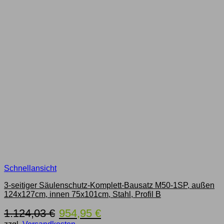
Schnellansicht
3-seitiger Säulenschutz-Komplett-Bausatz M50-1SP, außen
124x127cm, innen 75x101cm, Stahl, Profil B
Ursprünglicher
Aktueller
1.124,03
€
954,95
€
Preis
Preis