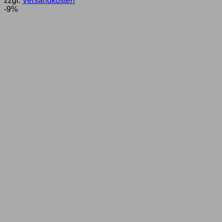
zzgl.
Versandkosten
war:
ist:
-9%
1.124,03 €
954,95 €.