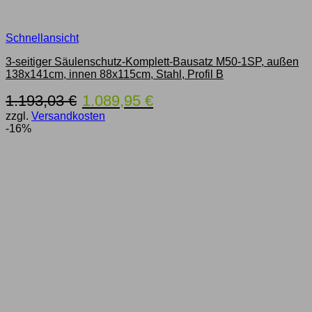
Schnellansicht
3-seitiger Säulenschutz-Komplett-Bausatz M50-1SP, außen
138x141cm, innen 88x115cm, Stahl, Profil B
Ursprünglicher
Aktueller
1.193,03
€
1.089,95
€
Preis
Preis
zzgl.
Versandkosten
war:
ist:
-16%
1.193,03 €
1.089,95 €.