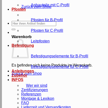
Anbauteile mit C-Profil
Zurück zum Shop
Pfosten
Pfosten für B-Profil
Suche
nach:
Pfosten für C-Profil
Warenkorb
Leitpfosten
Befestigung
Befestigungselemente für B-Profil
Es befinden sich keine Produkte im Warenkorb.
Befestigungselemente für C-Profil
Anleitungen
Zurück zum Shop
Zubehör
INFOS
Wer wir sind
Zertifizierungen
Referenzen
Montage & Lexikon
FAQ
Lieferzeit und Versandkosten