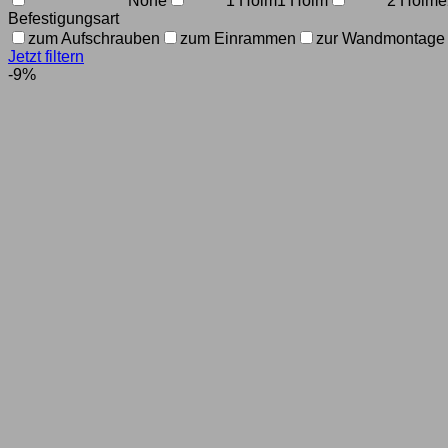
None
1 Holm
1 Holm
2 Holme
Befestigungsart
zum Aufschrauben
zum Einrammen
zur Wandmontage
Jetzt filtern
-9%