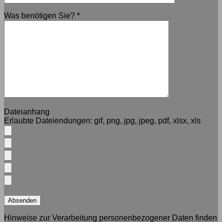
Was benötigen Sie?
*
Dateianhang
Erlaubte Dateiendungen:
gif, png, jpg, jpeg, pdf, xlsx, xls
Hinweise zur Verarbeitung personenbezogener Daten finden