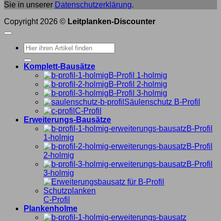
Sie in unserer
Datenschutzerklärung
.
Copyright 2026 ©
Leitplanken-Discounter
Suche
nach:
Komplett-Bausätze
B-Profil 1-holmig
B-Profil 2-holmig
B-Profil 3-holmig
Säulenschutz B-Profil
C-Profil
Erweiterungs-Bausätze
B-Profil
1-holmig
B-Profil
2-holmig
B-Profil
3-holmig
C-Profil
Plankenholme