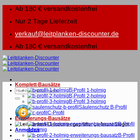
Zum
Ab 180 € versandkostenfrei
Inhalt
springen
Nur 2 Tage Lieferzeit
verkauf@leitplanken-discounter.de
Ab 180 € versandkostenfrei
Komplett-Bausätze
Suche
B-Profil 1-holmig
nach:
B-Profil 2-holmig
B-Profil 3-holmig
Säulenschutz B-Profil
C-Profil
Erweiterungs-Bausätze
B-Profil
1-holmig
Anmelden
B-Profil