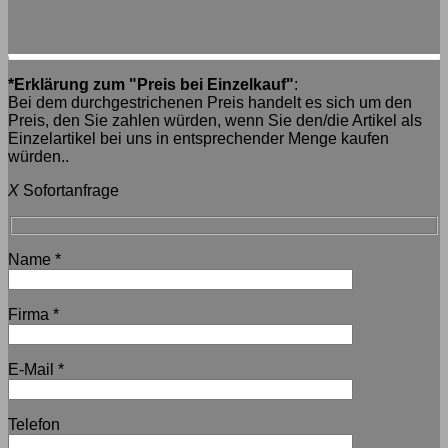
*Erklärung zum "Preis bei Einzelkauf"
:
Bei dem durchgestrichenen Preis handelt es sich um den
Preis, den Sie zahlen würden, wenn Sie den/die Artikel als
Einzelartikel bei uns in entsprechender Menge kaufen
würden..
X
Sofortanfrage
Name
*
Firma
*
E-Mail
*
Telefon