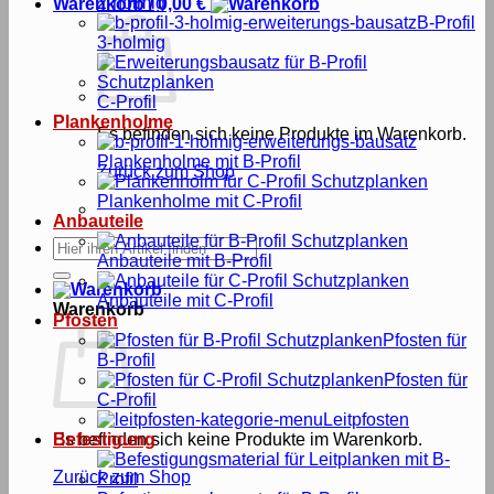
2-holmig
Warenkorb /
0,00
€
B-Profil
3-holmig
C-Profil
Plankenholme
Es befinden sich keine Produkte im Warenkorb.
Plankenholme mit B-Profil
Zurück zum Shop
Plankenholme mit C-Profil
Anbauteile
Suche
Anbauteile mit B-Profil
nach:
Anbauteile mit C-Profil
Warenkorb
Pfosten
Pfosten für
B-Profil
Pfosten für
C-Profil
Leitpfosten
Es befinden sich keine Produkte im Warenkorb.
Befestigung
Zurück zum Shop