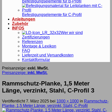
Befestigungselemente für B-Profil
Befestigungselemente für C-Profil
Anleitungen
Zubehör
INFOS
Wer wir sind
Zertifizierungen
Referenzen
Montage & Lexikon
FAQ
Lieferzeit und Versandkosten
Kontaktformular
Preisanzeige:
exkl. MwSt.
Preisanzeige:
inkl. MwSt.
Rammschutz-Planke, 1,5 Meter
Länge, verzinkt, Stahl, C-Profil 3
Veröffentlicht
7. März 2025
bei
1000 × 1000
in
Rammschutz-
Planke, 1,5 Meter Länge, verzinkt, Stahl, C-Profil