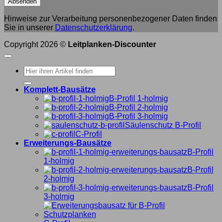
Hinweise zur Verarbeitung personenbezogener Daten finden
Sie in unserer
Datenschutzerklärung
.
Copyright 2026 ©
Leitplanken-Discounter
Suche
nach:
Komplett-Bausätze
B-Profil 1-holmig
B-Profil 2-holmig
B-Profil 3-holmig
Säulenschutz B-Profil
C-Profil
Erweiterungs-Bausätze
B-Profil
1-holmig
B-Profil
2-holmig
B-Profil
3-holmig