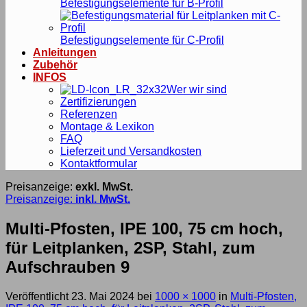
Befestigungselemente für B-Profil
Befestigungselemente für C-Profil
Anleitungen
Zubehör
INFOS
Wer wir sind
Zertifizierungen
Referenzen
Montage & Lexikon
FAQ
Lieferzeit und Versandkosten
Kontaktformular
Preisanzeige:
exkl. MwSt.
Preisanzeige:
inkl. MwSt.
Multi-Pfosten, IPE 100, 75 cm hoch,
für Leitplanken, 2SP, Stahl, zum
Aufschrauben 9
Veröffentlicht
23. Mai 2024
bei
1000 × 1000
in
Multi-Pfosten,