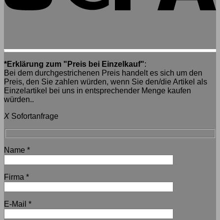
*Erklärung zum "Preis bei Einzelkauf"
:
Bei dem durchgestrichenen Preis handelt es sich um den
Preis, den Sie zahlen würden, wenn Sie den/die Artikel als
Einzelartikel bei uns in entsprechender Menge kaufen
würden..
X
Sofortanfrage
Name
*
Firma
*
E-Mail
*