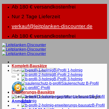
Zum
Ab 180 € versandkostenfrei
Inhalt
springen
Nur 2 Tage Lieferzeit
verkauf@leitplanken-discounter.de
Ab 180 € versandkostenfrei
Komplett-Bausätze
Suche
B-Profil 1-holmig
nach:
B-Profil 2-holmig
B-Profil 3-holmig
Säulenschutz B-Profil
C-Profil
Erweiterungs-Bausätze
B-Profil
1-holmig
Anmelden
B-Profil