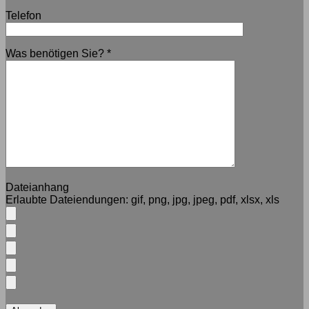
Telefon
Was benötigen Sie?
*
Dateianhang
Erlaubte Dateiendungen:
gif, png, jpg, jpeg, pdf, xlsx, xls