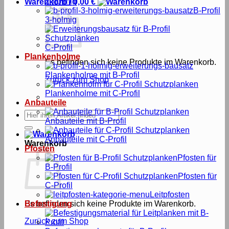
2-holmig
Warenkorb /
0,00
€
B-Profil
3-holmig
C-Profil
Plankenholme
Es befinden sich keine Produkte im Warenkorb.
Plankenholme mit B-Profil
Zurück zum Shop
Plankenholme mit C-Profil
Anbauteile
Suche
Anbauteile mit B-Profil
nach:
Anbauteile mit C-Profil
Warenkorb
Pfosten
Pfosten für
B-Profil
Pfosten für
C-Profil
Leitpfosten
Es befinden sich keine Produkte im Warenkorb.
Befestigung
Zurück zum Shop