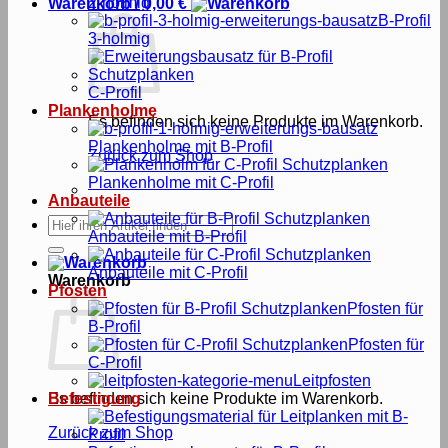
2-holmig
Warenkorb /
0,00
€
B-Profil
3-holmig
C-Profil
Plankenholme
Es befinden sich keine Produkte im Warenkorb.
Plankenholme mit B-Profil
Zurück zum Shop
Plankenholme mit C-Profil
Anbauteile
Suche
Anbauteile mit B-Profil
nach:
Anbauteile mit C-Profil
Warenkorb
Pfosten
Pfosten für
B-Profil
Pfosten für
C-Profil
Leitpfosten
Es befinden sich keine Produkte im Warenkorb.
Befestigung
Zurück zum Shop