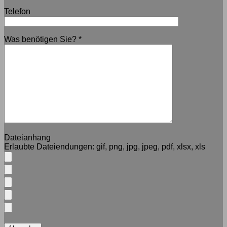
Telefon
Was benötigen Sie?
*
Dateianhang
Erlaubte Dateiendungen:
gif, png, jpg, jpeg, pdf, xlsx, xls