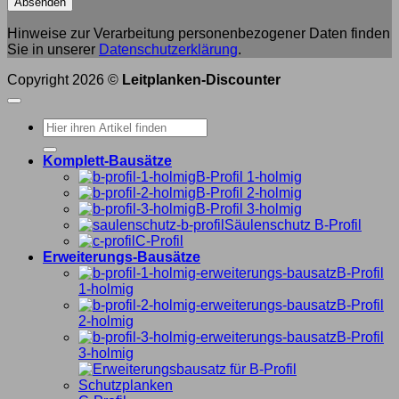
Hinweise zur Verarbeitung personenbezogener Daten finden
Sie in unserer
Datenschutzerklärung
.
Copyright 2026 ©
Leitplanken-Discounter
Suche
nach:
Komplett-Bausätze
B-Profil 1-holmig
B-Profil 2-holmig
B-Profil 3-holmig
Säulenschutz B-Profil
C-Profil
Erweiterungs-Bausätze
B-Profil
1-holmig
B-Profil
2-holmig
B-Profil
3-holmig