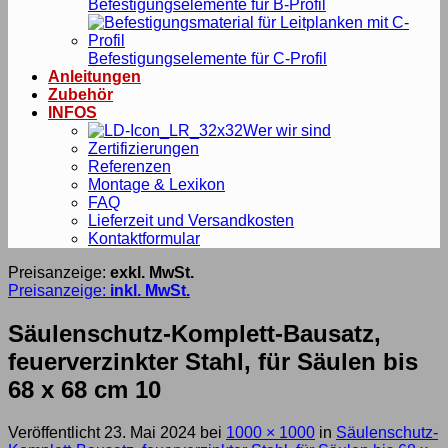
Befestigungselemente für B-Profil
Befestigungselemente für C-Profil
Anleitungen
Zubehör
INFOS
Wer wir sind
Zertifizierungen
Referenzen
Montage & Lexikon
FAQ
Lieferzeit und Versandkosten
Kontaktformular
Preisanzeige:
exkl. MwSt.
Preisanzeige:
inkl. MwSt.
Säulenschutz-Komplett-Bausatz,
feuerverzinkter Stahl, für Säulen bis
68 x 68 cm 10
Veröffentlicht
23. Mai 2024
bei
1000 × 1000
in
Säulenschutz-