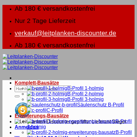
Zum
Ab 180 € versandkostenfrei
Inhalt
springen
Nur 2 Tage Lieferzeit
verkauf@leitplanken-discounter.de
Ab 180 € versandkostenfrei
Komplett-Bausätze
Suche
B-Profil 1-holmig
nach:
B-Profil 2-holmig
B-Profil 3-holmig
Säulenschutz B-Profil
C-Profil
Erweiterungs-Bausätze
B-Profil
1-holmig
Anmelden
B-Profil