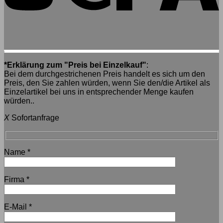
*Erklärung zum "Preis bei Einzelkauf"
:
Bei dem durchgestrichenen Preis handelt es sich um den
Preis, den Sie zahlen würden, wenn Sie den/die Artikel als
Einzelartikel bei uns in entsprechender Menge kaufen
würden..
X
Sofortanfrage
Name
*
Firma
*
E-Mail
*