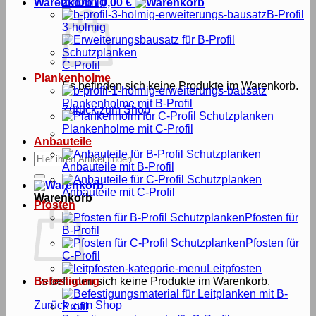
2-holmig
Warenkorb /
0,00
€
B-Profil
3-holmig
C-Profil
Plankenholme
Es befinden sich keine Produkte im Warenkorb.
Plankenholme mit B-Profil
Zurück zum Shop
Plankenholme mit C-Profil
Anbauteile
Suche
Anbauteile mit B-Profil
nach:
Anbauteile mit C-Profil
Warenkorb
Pfosten
Pfosten für
B-Profil
Pfosten für
C-Profil
Leitpfosten
Es befinden sich keine Produkte im Warenkorb.
Befestigung
Zurück zum Shop