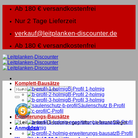
Zum
Ab 180 € versandkostenfrei
Inhalt
springen
Nur 2 Tage Lieferzeit
verkauf@leitplanken-discounter.de
Ab 180 € versandkostenfrei
Komplett-Bausätze
Suche
B-Profil 1-holmig
nach:
B-Profil 2-holmig
B-Profil 3-holmig
Säulenschutz B-Profil
C-Profil
Erweiterungs-Bausätze
B-Profil
1-holmig
Anmelden
B-Profil