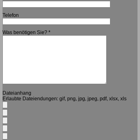
Telefon
Was benötigen Sie?
*
Dateianhang
Erlaubte Dateiendungen:
gif, png, jpg, jpeg, pdf, xlsx, xls