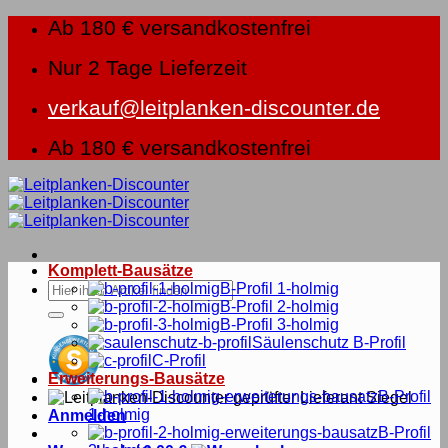
Zum
Ab 180 € versandkostenfrei
Inhalt
springen
Nur 2 Tage Lieferzeit
verkauf@leitplanken-discounter.de
Ab 180 € versandkostenfrei
Komplett-Bausätze
Suche
B-Profil 1-holmig
nach:
B-Profil 2-holmig
B-Profil 3-holmig
Säulenschutz B-Profil
C-Profil
Erweiterungs-Bausätze
B-Profil
1-holmig
Anmelden
B-Profil