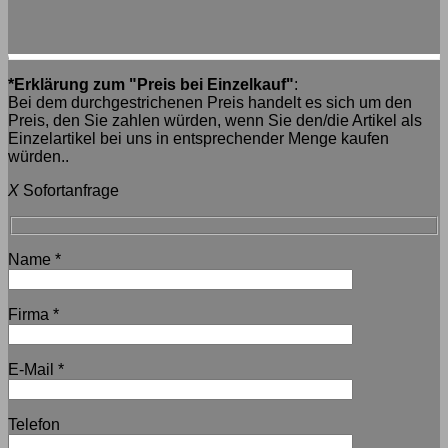
*Erklärung zum "Preis bei Einzelkauf"
:
Bei dem durchgestrichenen Preis handelt es sich um den
Preis, den Sie zahlen würden, wenn Sie den/die Artikel als
Einzelartikel bei uns in entsprechender Menge kaufen
würden..
X
Sofortanfrage
Name
*
Firma
*
E-Mail
*
Telefon