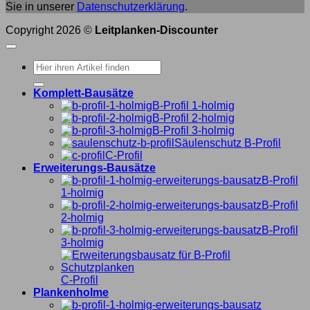
Sie in unserer
Datenschutzerklärung
.
Copyright 2026 ©
Leitplanken-Discounter
Suche
nach:
Komplett-Bausätze
B-Profil 1-holmig
B-Profil 2-holmig
B-Profil 3-holmig
Säulenschutz B-Profil
C-Profil
Erweiterungs-Bausätze
B-Profil
1-holmig
B-Profil
2-holmig
B-Profil
3-holmig
C-Profil
Plankenholme