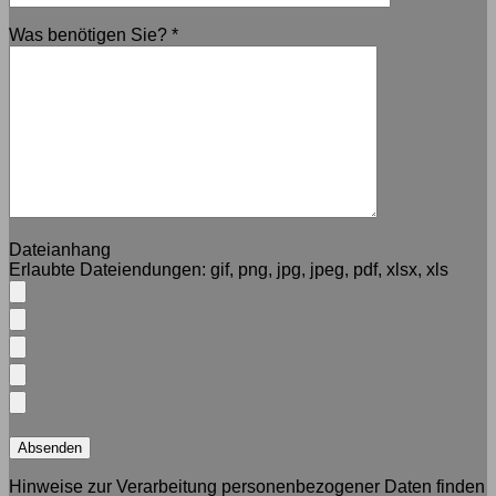
Was benötigen Sie?
*
Dateianhang
Erlaubte Dateiendungen:
gif, png, jpg, jpeg, pdf, xlsx, xls
Hinweise zur Verarbeitung personenbezogener Daten finden