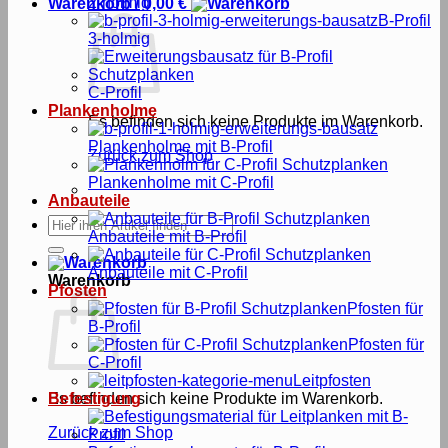
2-holmig
Warenkorb /
0,00
€
B-Profil
3-holmig
C-Profil
Plankenholme
Es befinden sich keine Produkte im Warenkorb.
Plankenholme mit B-Profil
Zurück zum Shop
Plankenholme mit C-Profil
Anbauteile
Suche
Anbauteile mit B-Profil
nach:
Anbauteile mit C-Profil
Warenkorb
Pfosten
Pfosten für
B-Profil
Pfosten für
C-Profil
Leitpfosten
Es befinden sich keine Produkte im Warenkorb.
Befestigung
Zurück zum Shop